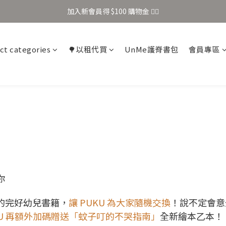
加入新會員得 $100 購物金 👉🏻
加入新會員得 $100 購物金 👉🏻
全站滿 $699 享免運
ct categories
🌳以租代買
UnMe護脊書包
會員專區
加入新會員得 $100 購物金 👉🏻
你
的完好幼兒書籍，
讓 PUKU 為大家隨機交換
！說不定會意
KU 再額外加碼贈送「蚊子叮的不哭指南」
全新繪本乙本！