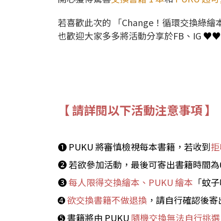
若喜歡此次的 「Change！循環交換綠
也歡迎大家多多將活動分享於FB、IG
♥♥
【 請詳閱以下活動注意事項 】
➊ PUKU 將審慎檢視每本書籍，若收到
拒
➋ 若欲參加活動，最後可寄出書籍時間為04.2
➌
每人限得交換繪本、PUKU 繪本
「蚊子
➍
欲交換書籍不做退換
，請自行確認後寄
➎ 書籍將由 PUKU
隨機交換無法自行挑選