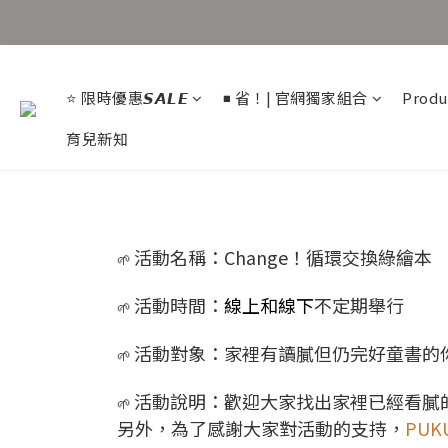
⭐ 限時優惠𝙎𝘼𝙇𝙀
◾ 省！| 官網獨家組合
Produ
育兒新知
活動名稱：Change！循環交換綠繪本
🌱
活動時間：
線上和線下
不定期舉行
🌱
活動對象：家裡有讀膩但仍完好童書的
🌱
活動說明：歡迎大家找出家裡已經看膩
🌱
另外，為了感謝大家對活動的支持，
PU