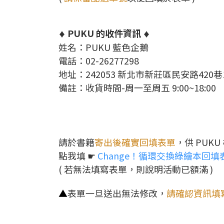
PUKU 的收件資訊
♦
♦
姓名：PUKU 藍色企鵝
電話：02-26277298
地址：242053 新北市新莊區民安路420巷
備註：收貨時間-周一至周五 9:00~18:00
請於書籍
寄出後確實回填表單
，供 PUK
點我填 ☛
Change！循環交換綠繪本回填
(
若無法填寫表單，則說明活動已額滿 )
▲
表單一旦送出無法修改，
請確認資訊填