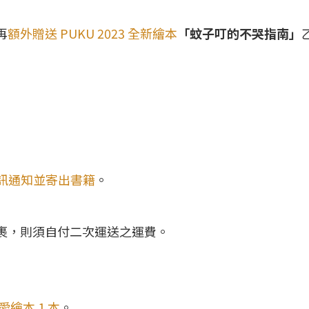
再
額外贈送 PUKU 2023 全新繪本
「蚊子叮的不哭指南」
件資訊通知並寄出書籍
。
裹，則須自付二次運送之運費。
愛繪本 1 本
。