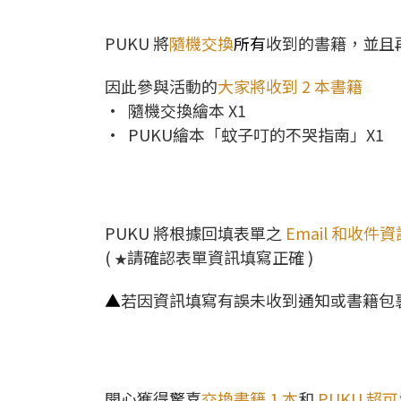
PUKU 將
隨機交換
所有
收到的書籍，
並且
因此參與活動的
大家將收到
2 本書籍
• 隨機交換繪本 X1
• PUKU繪本「蚊子叮的不哭指南」X1
PUKU 將根據回填表單之
Email 和收
(
請確認表單資訊填寫正確 )
★
▲
若因資訊填寫有誤未收到通知或書籍包
開心獲得驚喜
交換書籍 1 本
和
PUKU 超可