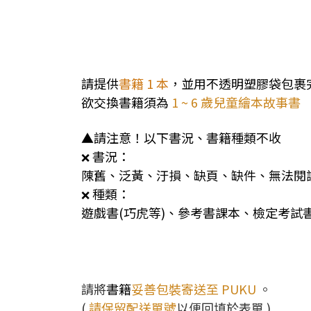
請提供
書籍 1 本
，並用不透明塑膠袋包裹
欲交換書籍須為
1 ~ 6 歲兒童繪本故事書
▲請注意！以下書況、書籍種類不收
書況：
❌
陳舊、泛黃、汙損、缺頁、缺件、無法閱讀、
種類：
❌
遊戲書(巧虎等)、參考書課本、檢定考
請將
書籍
妥善包裝
寄送至 PUKU
。
(
請保留配送單號
以便
回填於表單 )