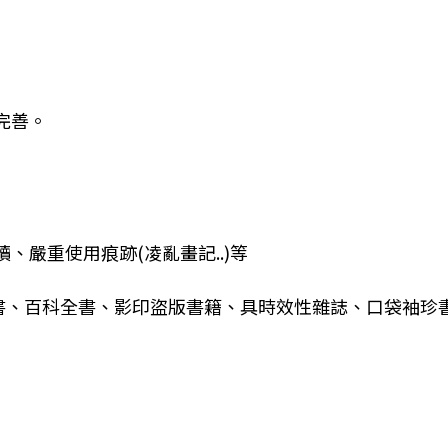
完善。
嚴重使用痕跡(凌亂畫記..)等
試書、百科全書、影印盜版書籍、具時效性雜誌、口袋袖珍