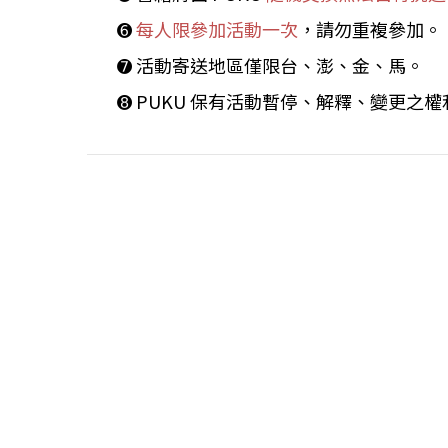
➏
每人限參加活動一次
，請勿重複參加。
➐ 活動寄送地區僅限台、澎、金、馬。
➑ PUKU 保有活動暫停、解釋、變更之權