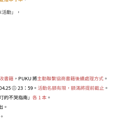
繪本活動」，
收書籍
，PUKU 將
主動聯繫協商書籍後續處理方式
。
5 ㊁ 23：59。
活動名額有限，額滿將提前截止
。
叮的不哭指南」
各 1 本
。
出。
。