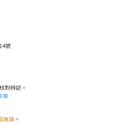
14號
U 核對辨認。
表單
寫無誤
。