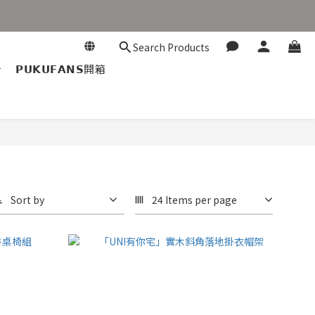
Search Products
𝗣𝗨𝗞𝗨𝗙𝗔𝗡𝗦開箱
Sort by
24 Items per page