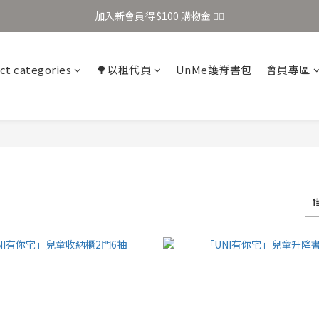
加入新會員得 $100 購物金 👉🏻
加入新會員得 $100 購物金 👉🏻
全站滿 $699 享免運
ct categories
🌳以租代買
UnMe護脊書包
會員專區
加入新會員得 $100 購物金 👉🏻