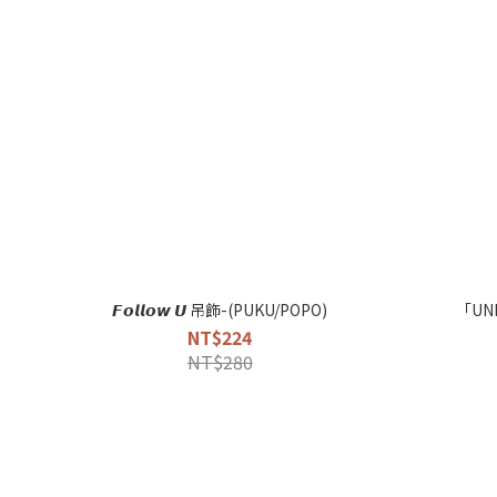
𝙁𝙤𝙡𝙡𝙤𝙬 𝙐 吊飾-(PUKU/POPO)
「U
NT$224
NT$280