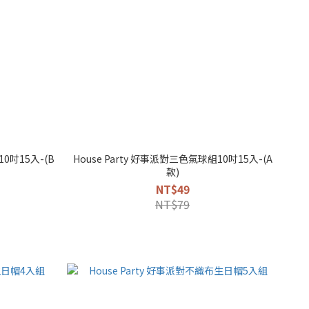
10吋15入-(B
House Party 好事派對三色氣球組10吋15入-(A
款)
NT$49
NT$79