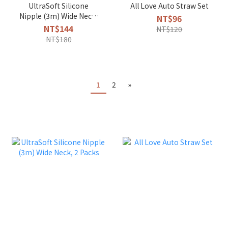
UltraSoft Silicone
All Love Auto Straw Set
Nipple (3m) Wide Neck,
NT$96
2 Packs
NT$144
NT$120
NT$180
1
2
»