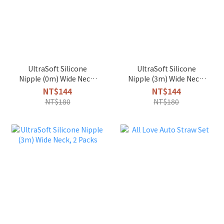
UltraSoft Silicone
UltraSoft Silicone
Nipple (0m) Wide Neck,
Nipple (3m) Wide Neck,
2 Packs
2 Packs
NT$144
NT$144
NT$180
NT$180