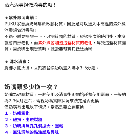
蒸汽消毒鍋做消毒的呦！
🔸紫外線消毒鍋：
PUKU 家替換奶嘴屬於矽膠材質，因此是可以進入中高溫的紫外線
消毒鍋做消毒呦！
不過小編要提醒一下，矽膠這類的材質，經過多次的使用後，本身
就會自然老化，而
紫外線會加速這些材質的老化
，導致這些材質變
質，當奶嘴出現變質時，就需要幫寶貝做汰換呦
🔸 沸水消毒：
將沸水關火後，立刻將替換奶嘴置入沸水3~5分鐘。
奶嘴頭多少換一次？
奶嘴為矽膠材質，一經使用及消毒後即開始耗損使用壽命，一般約
為2-3個月左右，需視奶嘴實際狀況來決定是否更換
但奶嘴有出現以下情況，當然是要立刻更換 ：
１．奶嘴霧化
２．破損、出現裂縫
３．奶嘴排氣孔孔洞擴大、變鬆
４．無法清除的黏油感及異味