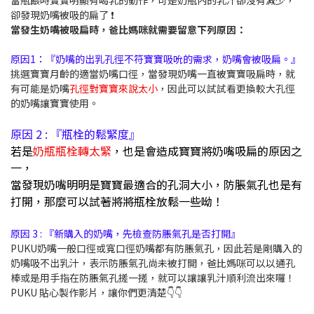
卻發現奶嘴被吸的扁了 ❗
當發生奶嘴被吸扁時，爸比媽咪就需要留意下列原因：
原因1：『奶嘴的出乳孔徑不符寶寶吸吮的需求，奶嘴會被吸扁。』
挑選寶寶月齡的適當奶嘴口徑，當發現奶嘴一直被寶寶吸扁時，就
有可能是奶嘴
孔徑對寶寶來說太小
，因此可以試試看更換較大孔徑
的奶嘴讓寶寶使用。
原因 2 :
『
瓶栓的鬆緊度
』
若是
奶瓶瓶栓轉太緊
，也是會造成寶寶將奶嘴吸扁的原因之
一，
當發現奶嘴明明是寶寶最適合的孔洞大小，防脹氣孔也是有
打開，那麼可以試著將將瓶栓放鬆一些呦！
原因 3 : 『新購入的奶嘴，先檢查防脹氣孔是否打開』
PUKU奶嘴一般口徑或寬口徑奶嘴都有防脹氣孔，因此若是剛購入的
奶嘴吸不出乳汁，表示防脹氣孔尚未被打開，爸比媽咪可以以通孔
棒或是用手指在防脹氣孔搓一搓，就可以讓讓乳汁順利流出來囉！
PUKU 貼心製作影片，讓你們更清楚👇👇