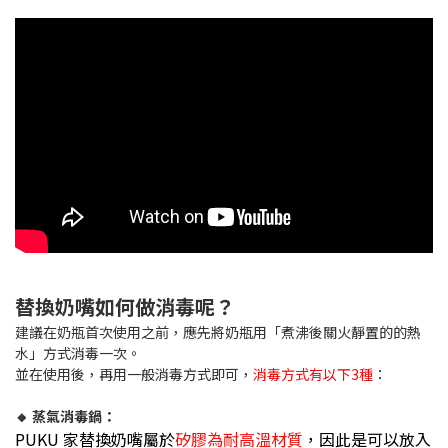
替換奶嘴如何做消毒呢？
建議在奶瓶首次使用之前，應先將奶瓶用「煮沸後關火靜置的的熱
水」方式消毒一次。
並在使用後，再用一般消毒方式即可，
消毒方式有以下3種
：
🔸 蒸氣消毒鍋：
PUKU 家替換奶嘴屬於
矽膠為耐高溫材質
，因此是可以放入