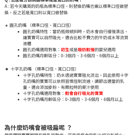
A : 若今天購買的奶瓶為標準口徑，則替換奶嘴也需以標準口徑做替
換，反之若是寬口則以寬口做替換
🔸 圓孔奶嘴 （標準口徑、寬口口徑）
圓孔奶嘴特性：當奶瓶微傾斜時，奶水會自行緩慢滴出，
讓寶寶可以自然吸允，適合比較不費力的牛奶或水等流質
液體
圓孔奶嘴適用對象：
初生
或是
吸奶較慢
的嬰兒適用
圓孔奶嘴月齡區分：0-3個月、3-6個月、6個月以上
🔸
十字孔奶嘴 （標準口徑、寬口口徑）
十字孔奶嘴特性：奶水透過寶寶吸允流出，因此使用十字
孔奶嘴的寶寶可以依照習慣控制流速，調節出適當的乳
量，適合添加麥粉、有顆粒時的果汁使用
十字孔奶嘴適用對象：
較會自行吸允的寶寶
十字孔奶嘴月齡區分：0-3個月、3-6個月、6個月以上
為什麼奶嘴會被吸扁呢 ？
當瓶餵時寶寶明顯有喝乳的動作，可是奶瓶內的乳汁卻沒有減少，