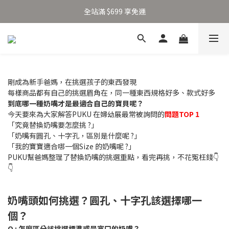
加入新會員得 $100 購物金 👉🏻
全站滿 $699 享免運
加入新會員得 $100 購物金 👉🏻
剛成為新手爸媽，在挑選孩子的東西發現
每樣商品都有自己的挑選眉角在，同一種東西規格好多、款式好多
到底哪一種奶嘴才是最適合自己的寶貝呢？
今天要來為大家解答PUKU 在婦幼展最常被詢問的
問題TOP 1
「究竟替換奶嘴要怎麼挑 ?」
「奶嘴有圓孔、十字孔，區別是什麼呢 ?」
「我的寶寶適合哪一個Size 的奶嘴呢 ?」
PUKU幫爸媽整理了替換奶嘴的挑選重點，看完再挑，不花冤枉錢👇
👇
奶嘴頭如何挑選？圓孔、十字孔該選擇哪一
個？
Q : 怎麼區分該挑選標準或是寬口的奶嘴？