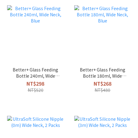
Better+ Glass Feeding
Better+ Glass Feeding
Bottle 240ml, Wide
Bottle 180ml, Wide
Neck, Blue
Neck, Blue
NT$298
NT$268
NT$520
NT$480