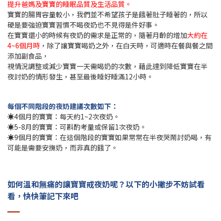
提升爸媽及寶寶的睡眠品質及生活品質。
寶寶的腸胃容量較小，我們並不希望孩子是餓著肚子睡著的，所以
硬是要強迫寶寶習慣不喝夜奶也不見得是件好事。
在寶寶還小的時候有夜奶的需求是正常的，隨著月齡的增加
大約在
4~6個月時
，除了讓寶寶喝奶之外，在白天時，可適時在餐與餐之間
添加副食品，
視情況調整或減少寶寶一天需喝奶的次數，藉此達到降低寶寶在半
夜討奶的情形發生，甚至最後睡好睡滿12小時。
每個不同階段的夜奶建議次數如下：
☀️4個月的寶寶：每天約1~2次夜奶。
☀️5-8月的寶寶：可斟酌考量或保留1次夜奶。
☀️9個月的寶寶：在這個階段的寶寶如果常常在半夜哭鬧討奶喝，有
可能是需要安撫奶，而非真的餓了。
如何溫和無痛的讓寶寶戒夜奶呢？
以下的小撇步不妨試看
看，快快筆記下來吧