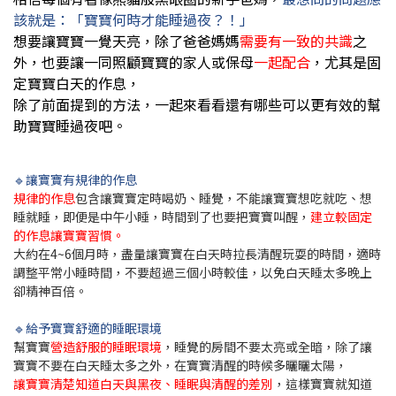
該就是：「寶寶何時才能睡過夜？！」
想要讓寶寶一覺天亮，除了爸爸媽媽
需要有一致的共識
之
外，也要讓一同照顧寶寶的家人或保母
一起配合
，尤其是固
定寶寶白天的作息，
除了前面提到的方法，一起來看看還有哪些可以更有效的幫
助寶寶睡過夜吧。
🔹讓寶寶有規律的作息
規律的作息
包含讓寶寶定時喝奶、睡覺，不能讓寶寶想吃就吃、想
睡就睡，即便是中午小睡，時間到了也要把寶寶叫醒，
建立較固定
的作息讓寶寶習慣。
大約在4~6個月時，盡量讓寶寶在白天時拉長清醒玩耍的時間，適時
調整平常小睡時間，不要超過三個小時較佳，以免白天睡太多晚上
卻精神百倍。
🔹給予寶寶舒適的睡眠環境
幫寶寶
營造舒服的睡眠環境
，睡覺的房間不要太亮或全暗，除了讓
寶寶不要在白天睡太多之外，在寶寶清醒的時候多曬曬太陽，
讓寶寶清楚知道白天與黑夜、睡眠與清醒的差別
，這樣寶寶就知道