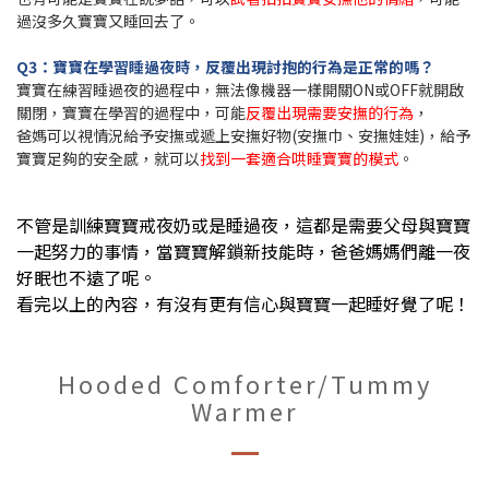
過沒多久寶寶又睡回去了。
Q3：寶寶在學習睡過夜時，反覆出現討抱的行為是正常的嗎？
寶寶在練習睡過夜的過程中，無法像機器一樣開關ON或OFF就開啟
關閉，寶寶在學習的過程中，可能
反覆出現需要安撫的行為
，
爸媽可以視情況給予安撫或遞上安撫好物(安撫巾、安撫娃娃)，給予
寶寶足夠的安全感，就可以
找到一套適合哄睡寶寶的模式
。
不管是訓練寶寶戒夜奶或是睡過夜，這都是需要父母與寶寶
一起努力的事情，當寶寶解鎖新技能時，爸爸媽媽們離一夜
好眠也不遠了呢。
看完以上的內容，有沒有更有信心與寶寶一起睡好覺了呢！
Hooded Comforter/Tummy
Warmer