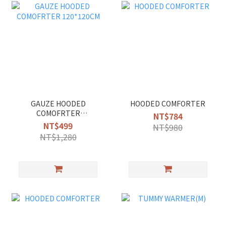
GAUZE HOODED
HOODED COMFORTER
COMOFRTER
NT$784
120*120CM
NT$499
NT$980
NT$1,280