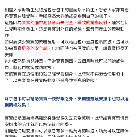
相信大家對新生兒總是包著包巾的畫面都不陌生，想必大家都有看
過寶寶在睡覺時，手腳突然大抖動或是嚇到自己的樣子，
這是因為
寶寶的腦神經發育尚未完全，
導致的驚嚇反射
，通常在新
生兒時期會發生，這是寶寶對外
在的光
線、聲音而產生的驚嚇動
作；
如果要減少寶寶的驚嚇反射，可以藉由包巾適度包裹四肢，這可以
帶給寶寶
更多的安全感
，包巾同時也有保暖的功用，讓寶寶睡得更
安穩。
包巾固然是育兒神器，但當寶寶到四、五個月時就可以開始戒包
巾，將包巾替換成防踢被，
有的寶寶在這個階段就已經學會翻身，此時就不再適合使用包巾
了，以免寶寶在睡覺時翻身不過導致窒息的危險。
除了包巾可以幫助寶寶一夜好眠之外，安撫娃娃及安撫巾也可以達
到同樣效果！
寶寶總是因為媽媽離開身邊覺得失去安全感嗎，此時讓寶寶習慣有
安撫巾的陪伴就可以解決這小困擾。
剛開始使用安撫巾可以讓它有多一點媽媽的味道，媽媽可以在陪伴
寶寶時、抱著寶寶時，同時也將安撫巾帶在身上，