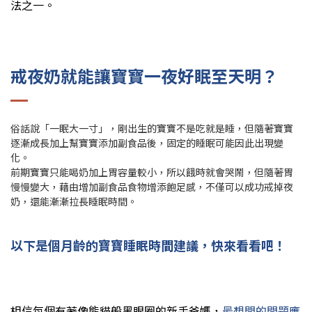
法之一。
戒夜奶就能讓寶寶一夜好眠至天明？
俗話說「一眠大一寸」，剛出生的寶寶不是吃就是睡，但隨著寶寶
逐漸成長加上幫寶寶添加副食品後，固定的睡眠可能因此出現變
化。
前期寶寶只能喝奶加上胃容量較小，所以餓時就會哭鬧，但隨著胃
慢慢變大，藉由增加副食品食物增添飽足感，不僅可以成功戒掉夜
奶，還能漸漸拉長睡眠時間。
以下是個月齡的寶寶睡眠時間建議，快來看看吧！
相信每個有著像熊貓般黑眼圈的新手爸媽，
最想問的問題應