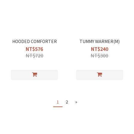
HOODED COMFORTER
TUMMY WARMER(M)
NT$576
NT$240
NT$720
NT$300
1
2
»