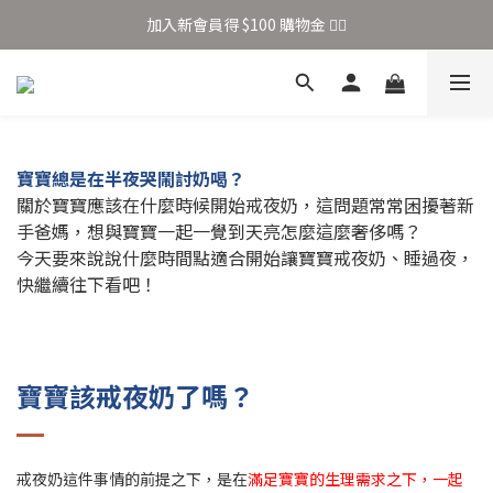
加入新會員得 $100 購物金 👉🏻
加入新會員得 $100 購物金 👉🏻
全站滿 $699 享免運
加入新會員得 $100 購物金 👉🏻
寶寶總是在半夜哭鬧討奶喝？
關於寶寶應該在什麼時候開始戒夜奶，這問題常常困擾著新
手爸媽，想與寶寶一起一覺到天亮怎麼這麼奢侈嗎？
今天要來說說什麼時間點適合開始讓寶寶戒夜奶、睡過夜，
快繼續往下看吧！
寶寶該戒夜奶了嗎？
戒夜奶這件事情的前提之下，是在
滿足寶寶的生理需求之下，一起