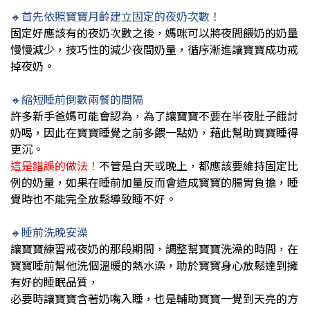
🔸首先依照寶寶月齡建立固定的夜奶次數！
固定好應該有的夜奶次數之後，媽咪可以將夜間餵奶的奶量
慢慢減少，技巧性的減少夜間奶量，循序漸進讓寶寶成功戒
掉夜奶。
🔸縮短睡前倒數兩餐的間隔
許多新手爸媽可能會認為，為了讓寶寶不要在半夜肚子餓討
奶喝，因此在寶寶睡覺之前多餵一點奶，藉此幫助寶寶睡得
更沉。
這是錯誤的做法！
不管是白天或晚上，都應該要維持固定比
例的奶量，如果在睡前加量反而會造成寶寶的腸胃負擔，睡
覺時也不能完全放鬆導致睡不好。
🔸睡前洗晚安澡
讓寶寶練習戒夜奶的那段期間，調整幫寶寶洗澡的時間，在
寶寶睡前幫他洗個溫暖的熱水澡，助於寶寶身心放鬆達到擁
有好的睡眠品質，
必要時讓寶寶含著奶嘴入睡，也是輔助寶寶一覺到天亮的方