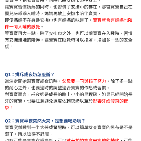
讓寶寶習慣媽媽的同時，也習慣了安撫巾的存在，那當寶寶自己在
嬰兒床乖乖入睡時，媽媽再放上安撫巾陪伴寶寶，
即便媽媽不在身邊安撫巾也有媽媽的味道了，
寶寶就會有媽媽也陪
伴一同入睡的感覺
。
等寶寶再大一點，除了安撫巾之外，也可以讓寶寶在入睡時，習慣
有安撫娃娃的陪伴，讓寶寶在睡覺時可以抱著，增加多一些的安全
感。
Q1：排斥戒夜奶怎麼辦？
當決定開始幫寶寶戒夜奶時，
父母要一同與孩子努力
，除了多一點
的耐心之外，也要適時的調整適合寶寶的作息或習慣。
對寶寶而言，戒夜奶是成長的路上小小的里程碑，如果已經開始長
牙的寶寶，也要注意避免過度依賴夜奶以至於
影響牙齒發育的健
康！
Q2：寶寶半夜突然大哭，是想要喝奶嗎？
寶寶突然睡到一半大哭或驚醒時，可以簡單檢查寶寶的尿布是不是
濕了，所以睡得不舒服；
也有可能是寶寶在說夢話，可以
試著拍拍寶寶安撫他的情緒
，可能