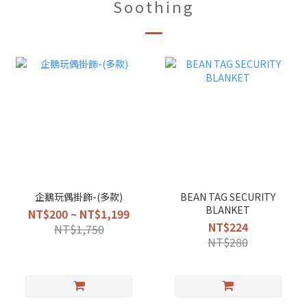
Soothing
企鵝玩偶掛飾-(多款)
BEAN TAG SECURITY
BLANKET
NT$200 ~ NT$1,199
NT$224
NT$1,750
NT$280