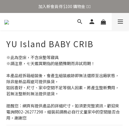
加入新會員得 $100 購物金 👉🏻
加入新會員得 $100 購物金 👉🏻
全站滿 $699 享免運
加入新會員得 $100 購物金 👉🏻
YU Island BABY CRIB
※此為空床，不含床墊等寢具
※請注意，七天鑑賞期指的是猶豫期而非試用期！
本產品經拆箱組裝後，會產生組裝痕跡即無法還原至出廠狀態，
除非是新品瑕疵可提供換貨，
如因喜好、尺寸、家中空間不足等個人因素，將產生整新費用，
若無法整新則無法提供退貨。
提醒您：網頁有提供產品的詳細尺寸，如須更完整資訊，歡迎來
電詢問02-26277298，組裝前請務必自行丈量家中的空間是否合
用，謝謝您