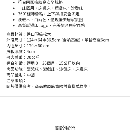
符合國家檢驗高安全規格
一床四用，床邊床、遊戲床、沙發床
360°旋轉滑輪，上下鎖扣安全固定
淡雅木、白兩色，體現優美居家氛圍
高質感燙印Logo，完美契合居家風格
商品材質：進口頂級松木
外徑尺寸：124＊64＊86.5cm (含輪高度)，單輪高度6cm
內徑尺寸：120＊60 cm
床板厚度：4cm
最大載重：20公斤
適合年齡：適用 0－36個月，15公斤以內
商品功能：嬰兒床、遊戲床、沙發床、床邊床
商品產地：中國
注意事項：
圖片僅供參考，商品依原廠實際供貨樣式為準。
關於我們