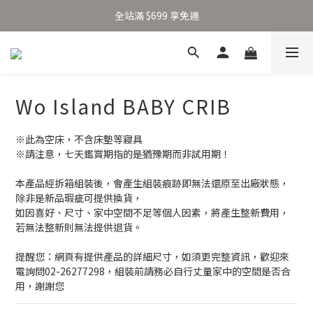
加入新會員得 $100 購物金 👉🏻
全站滿 $699 享免運
加入新會員得 $100 購物金 👉🏻
Wo Island BABY CRIB
※此為空床，不含床墊等寢具
※請注意，七天鑑賞期指的是猶豫期而非試用期！
本產品經拆箱組裝後，會產生組裝痕跡即無法還原至出廠狀態，
除非是新品瑕疵可提供換貨，
如因喜好、尺寸、家中空間不足等個人因素，將產生整新費用，
若無法整新則無法提供退貨。
提醒您：網頁有提供產品的詳細尺寸，如須更完整資訊，歡迎來
電詢問02-26277298，組裝前請務必自行丈量家中的空間是否合
用，謝謝您