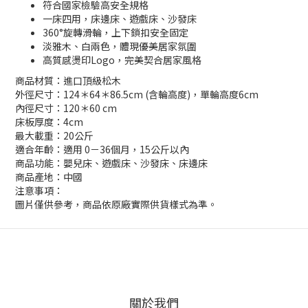
符合國家檢驗高安全規格
一床四用，床邊床、遊戲床、沙發床
360°旋轉滑輪，上下鎖扣安全固定
淡雅木、白兩色，體現優美居家氛圍
高質感燙印Logo，完美契合居家風格
商品材質：進口頂級松木
外徑尺寸：124＊64＊86.5cm (含輪高度)，單輪高度6cm
內徑尺寸：120＊60 cm
床板厚度：4cm
最大載重：20公斤
適合年齡：適用 0－36個月，15公斤以內
商品功能：嬰兒床、遊戲床、沙發床、床邊床
商品產地：中國
注意事項：
圖片僅供參考，商品依原廠實際供貨樣式為準。
關於我們