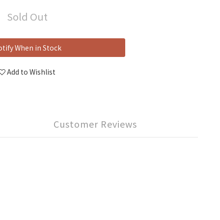
Sold Out
tify When in Stock
Add to Wishlist
Customer Reviews