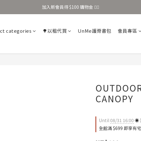
加入新會員得 $100 購物金 👉🏻
加入新會員得 $100 購物金 👉🏻
全站滿 $699 享免運
ct categories
🌳以租代買
UnMe護脊書包
會員專區
加入新會員得 $100 購物金 👉🏻
OUTDOOR
CANOPY
Until
08/31 16:00
☀️
全館滿 $699 即享有宅