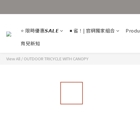
⭐ 限時優惠𝙎𝘼𝙇𝙀
◾ 省！| 官網獨家組合
Produ
育兒新知
View All
/
OUTDOOR TRICYCLE WITH CANOPY