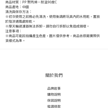
商品材質：PP 聚丙烯－耐溫90度C
商品產地：中國
清洗與保存方法：
※初次使用之前務必先清洗，使用後請將玩具內的水甩乾，置放
於陰涼通風處晾乾。
※摩天輪過濾器無法拆卸，請勿自行拆卸以免造成損壞。
注意事項：
※商品可能因拍攝產生色差，圖片僅供參考，商品依原廠實際供
貨樣式為準。
關於我們
品牌故事
購物說明
保固說明
租賃條款