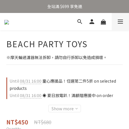
加入新會員得 $100 購物金 👉🏻
全站滿 $699 享免運
加入新會員得 $100 購物金 👉🏻
BEACH PARTY TOYS
※摩天輪過濾器無法拆卸，請勿自行拆卸以免造成損壞。
Until
08/31 16:00
童心應援品！任選第二件5折 on selected
products
Until
08/31 16:00
☀️ 夏日放電趴！滿額贈應援中 on order
Show more
NT$450
NT$680
Quantity