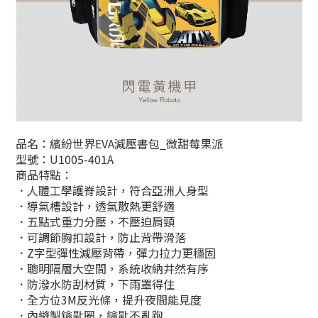
品名：繽紛世界EVA減壓書包_
微甜莓果派
型號：
U1005-401A
商品特點：
．人體工學護脊設計，符合亞洲人身型
．導氣槽設計，透氣散熱更舒適
．五點式重力分壓，不壓迫肩頸
．可調節胸扣設計，防止背帶滑落
．Z字型彈性減壓背帶，彈力拉力更穩固
．聰明隔層大空間，系統收納井然有序
．防潑水防刮材質，下雨罩得住
．全方位3M反光條，提升夜間能見度
．內縫製鑰匙圈，鑰匙不亂跑