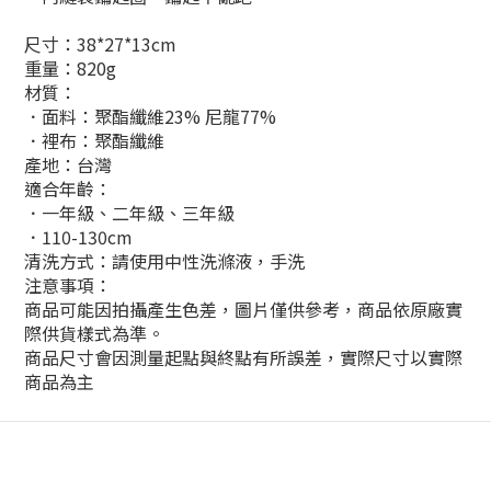
尺寸：38*27*13cm
重量：820g
材質：
．面料：聚酯纖維23% 尼龍77%
．裡布：聚酯纖維
產地：台灣
適合年齡：
．一年級、二年級、三年級
．110-130cm
清洗方式：請使用中性洗滌液，手洗
注意事項：
商品可能因拍攝產生色差，圖片僅供參考，商品依原廠實
際供貨樣式為準。
商品尺寸會因測量起點與終點有所誤差，實際尺寸以實際
商品為主