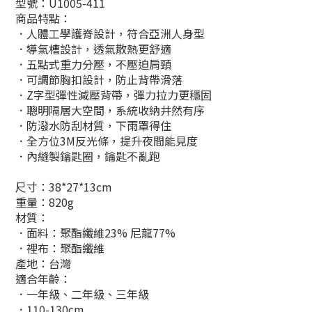
型號：
U1005-411
商品特點：
．人體工學護脊設計，符合亞洲人身型
．導氣槽設計，透氣散熱更舒適
．五點式重力分壓，不壓迫肩頸
．可調節胸扣設計，防止背帶滑落
．Z字型彈性減壓背帶，彈力拉力更穩固
．聰明隔層大空間，系統收納井然有序
．防潑水防刮材質，下雨罩得住
．全方位3M反光條，提升夜間能見度
．內縫製鑰匙圈，鑰匙不亂跑
尺寸：38*27*13cm
重量：820g
材質：
．面料：聚酯纖維23% 尼龍77%
．裡布：聚酯纖維
產地：台灣
適合年齡：
．一年級、二年級、三年級
．110-130cm