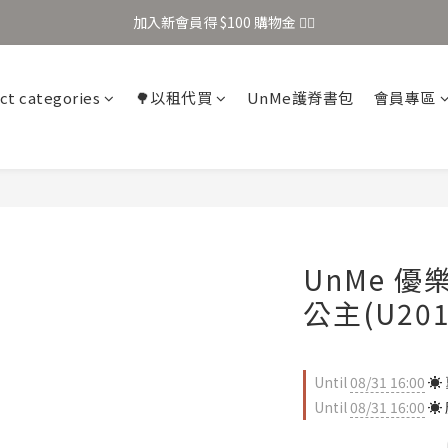
加入新會員得 $100 購物金 👉🏻
加入新會員得 $100 購物金 👉🏻
全站滿 $699 享免運
ct categories
🌳以租代買
UnMe護脊書包
會員專區
加入新會員得 $100 購物金 👉🏻
m
UnMe 
公主(U201
Until
08/31 16:00
☀️
Until
08/31 16:00
☀️