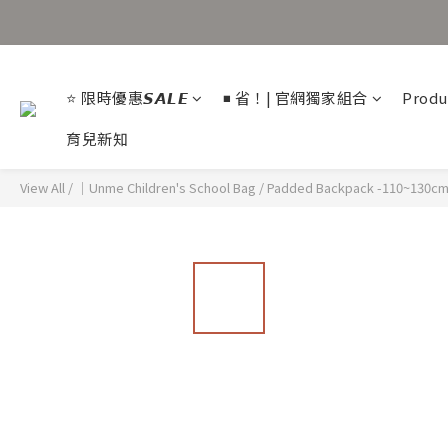
⭐ 限時優惠𝙎𝘼𝙇𝙀
◾ 省！| 官網獨家組合
Produ
育兒新知
View All
/
｜Unme Children's School Bag
/
Padded Backpack -110~130c