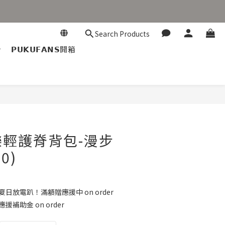
Search Products
𝗣𝗨𝗞𝗨𝗙𝗔𝗡𝗦開箱
BUY NOW
優樂輕護脊背包-漫步
0)
 夏日放電趴！滿額贈應援中 on order
 應援補助金 on order