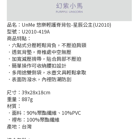
品名：UnMe 悠樂輕護脊背包-
星辰公主
(U2010)
型號：U2010-419A
商品特點：
．六點式分壓輕鬆背負，不壓迫肩頸
．
透氣背墊，脊椎處中空無壓
．加寬減壓揹帶，貼合肩部不壓迫
．
簡單操作可收納腰扣設計
．多用途雙側袋，水壺文具輕鬆拿取
．表面防潑水，
內裡防潮防刮
尺寸：39x28x18cm
重量：887g
材質：
．面料：90%
聚酯纖維、10%PVC
．裡布：
100%
聚酯纖維
產地：台灣