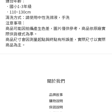
適合年齡：
．國小1-3年級
．110~130cm
清洗方式：請使用中性洗滌液，手洗
注意事項：
商品可能因拍攝產生色差，圖片僅供參考，商品依原廠實
際供貨樣式為準。
商品尺寸會因測量起點與終點有所誤差，實際尺寸以實際
商品為主。
關於我們
品牌故事
購物說明
保固說明