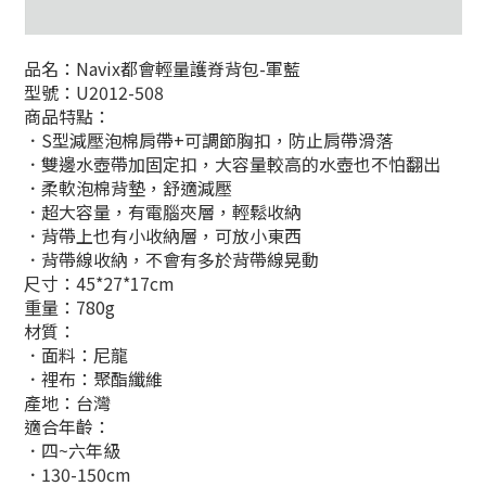
品名：Navix都會輕量護脊背包-
軍藍
型號：
U2012-508
商品特點：
．S型減壓泡棉肩帶+可調節胸扣，防止肩帶滑落
．雙邊水壺帶加固定扣，大容量較高的水壺也不怕翻出
．柔軟泡棉背墊，舒適減壓
．超大容量，有電腦夾層，輕鬆收納
．背帶上也有小收納層，可放小東西
．背帶線收納，不會有多於背帶線晃動
尺寸：45*27*17cm
重量：780g
材質：
．面料：
尼龍
．裡布：
聚酯纖維
產地：台灣
適合年齡：
．四~六年級
．130-150cm