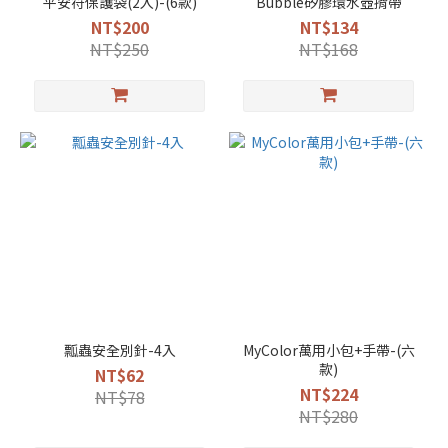
平安符保護袋(2入)-(6款)
Bubble矽膠環水壺揹帶
NT$200
NT$134
NT$250
NT$168
瓢蟲安全別針-4入
MyColor萬用小包+手帶-(六
款)
NT$62
NT$224
NT$78
NT$280