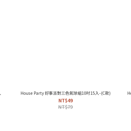
入
House Party 好事派對三色氣球組10吋15入-(C款)
H
NT$49
NT$79