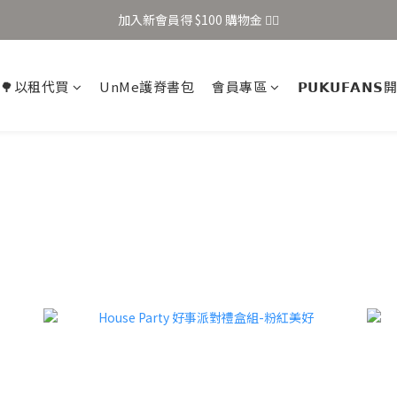
加入新會員得 $100 購物金 👉🏻
加入新會員得 $100 購物金 👉🏻
全站滿 $699 享免運
🌳以租代買
UnMe護脊書包
會員專區
𝗣𝗨𝗞𝗨𝗙𝗔𝗡
加入新會員得 $100 購物金 👉🏻