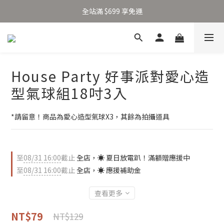
加入新會員得 $100 購物金 👉🏻
全站滿 $699 享免運
加入新會員得 $100 購物金 👉🏻
House Party 好事派對愛心造
型氣球組18吋3入
*請留意！商品為愛心造型氣球X3，其餘為拍攝道具
至
08/31 16:00
截止
全店，☀️ 夏日放電趴！滿額贈應援中
至
08/31 16:00
截止
全店，☀️ 應援補助金
查看更多
NT$79
NT$129