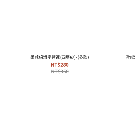
柔感綿滑學習褲(四層紗)-(多款)
雲感
NT$280
NT$350