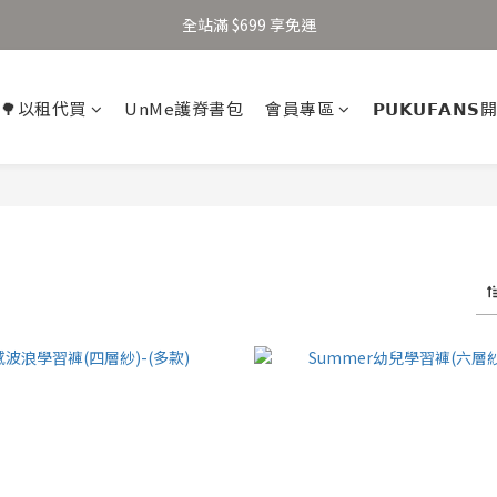
加入新會員得 $100 購物金 👉🏻
全站滿 $699 享免運
加入新會員得 $100 購物金 👉🏻
🌳以租代買
UnMe護脊書包
會員專區
𝗣𝗨𝗞𝗨𝗙𝗔𝗡