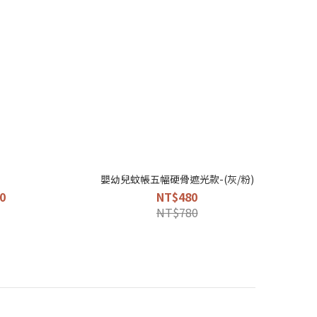
嬰幼兒蚊帳五幅硬骨遮光款-(灰/粉)
0
NT$480
NT$780