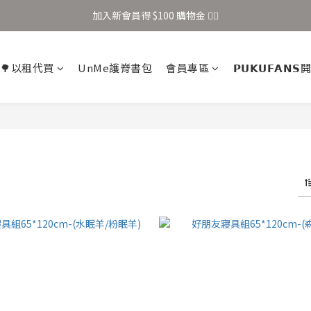
加入新會員得 $100 購物金 👉🏻
加入新會員得 $100 購物金 👉🏻
全站滿 $699 享免運
🌳以租代買
UnMe護脊書包
會員專區
𝗣𝗨𝗞𝗨𝗙𝗔𝗡
加入新會員得 $100 購物金 👉🏻