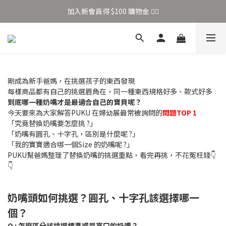
加入新會員得 $100 購物金 👉🏻
加入新會員得 $100 購物金 👉🏻
全站滿 $699 享免運
加入新會員得 $100 購物金 👉🏻
剛成為新手爸媽，在挑選孩子的東西發現
每樣商品都有自己的挑選眉角在，同一種東西規格好多、款式好多
到底哪一種奶嘴才是最適合自己的寶貝呢？
今天要來為大家解答PUKU 在婦幼展最常被詢問的
問題TOP 1
「究竟替換奶嘴要怎麼挑 ?」
「奶嘴有圓孔、十字孔，區別是什麼呢 ?」
「我的寶寶適合哪一個Size 的奶嘴呢 ?」
PUKU幫爸媽整理了替換奶嘴的挑選重點，看完再挑，不花冤枉錢👇
👇
奶嘴頭如何挑選？圓孔、十字孔該選擇哪一
個？
Q : 怎麼區分該挑選標準或是寬口的奶嘴？