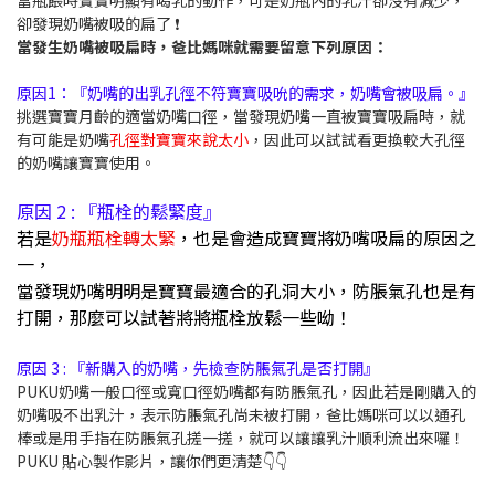
卻發現奶嘴被吸的扁了 ❗
當發生奶嘴被吸扁時，爸比媽咪就需要留意下列原因：
原因1：『奶嘴的出乳孔徑不符寶寶吸吮的需求，奶嘴會被吸扁。』
挑選寶寶月齡的適當奶嘴口徑，當發現奶嘴一直被寶寶吸扁時，就
有可能是奶嘴
孔徑對寶寶來說太小
，因此可以試試看更換較大孔徑
的奶嘴讓寶寶使用。
原因 2 :
『
瓶栓的鬆緊度
』
若是
奶瓶瓶栓轉太緊
，也是會造成寶寶將奶嘴吸扁的原因之
一，
當發現奶嘴明明是寶寶最適合的孔洞大小，防脹氣孔也是有
打開，那麼可以試著將將瓶栓放鬆一些呦！
原因 3 : 『新購入的奶嘴，先檢查防脹氣孔是否打開』
PUKU奶嘴一般口徑或寬口徑奶嘴都有防脹氣孔，因此若是剛購入的
奶嘴吸不出乳汁，表示防脹氣孔尚未被打開，爸比媽咪可以以通孔
棒或是用手指在防脹氣孔搓一搓，就可以讓讓乳汁順利流出來囉！
PUKU 貼心製作影片，讓你們更清楚👇👇