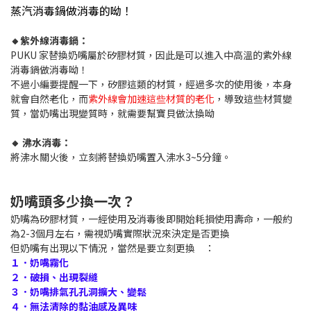
蒸汽消毒鍋做消毒的呦！
🔸紫外線消毒鍋：
PUKU 家替換奶嘴屬於矽膠材質，因此是可以進入中高溫的紫外線
消毒鍋做消毒呦！
不過小編要提醒一下，矽膠這類的材質，經過多次的使用後，本身
就會自然老化，而
紫外線會加速這些材質的老化
，導致這些材質變
質，當奶嘴出現變質時，就需要幫寶貝做汰換呦
🔸 沸水消毒：
將沸水關火後，立刻將替換奶嘴置入沸水3~5分鐘。
奶嘴頭多少換一次？
奶嘴為矽膠材質，一經使用及消毒後即開始耗損使用壽命，一般約
為2-3個月左右，需視奶嘴實際狀況來決定是否更換
但奶嘴有出現以下情況，當然是要立刻更換 ：
１．奶嘴霧化
２．破損、出現裂縫
３．奶嘴排氣孔孔洞擴大、變鬆
４．無法清除的黏油感及異味