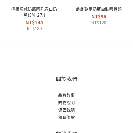
極柔母感防脹圓孔寬口奶
飽飽歐蕾奶瓶自動吸管組
嘴(3M+2入)
NT$96
NT$144
NT$120
NT$180
關於我們
品牌故事
購物說明
保固說明
租賃條款