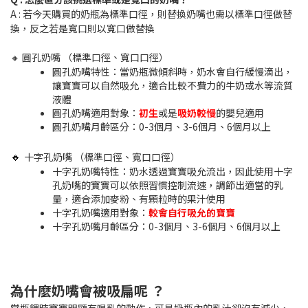
A : 若今天購買的奶瓶為標準口徑，則替換奶嘴也需以標準口徑做替
換，反之若是寬口則以寬口做替換
🔸 圓孔奶嘴 （標準口徑、寬口口徑）
圓孔奶嘴特性：當奶瓶微傾斜時，奶水會自行緩慢滴出，
讓寶寶可以自然吸允，適合比較不費力的牛奶或水等流質
液體
圓孔奶嘴適用對象：
初生
或是
吸奶較慢
的嬰兒適用
圓孔奶嘴月齡區分：0-3個月、3-6個月、6個月以上
🔸
十字孔奶嘴 （標準口徑、寬口口徑）
十字孔奶嘴特性：奶水透過寶寶吸允流出，因此使用十字
孔奶嘴的寶寶可以依照習慣控制流速，調節出適當的乳
量，適合添加麥粉、有顆粒時的果汁使用
十字孔奶嘴適用對象：
較會自行吸允的寶寶
十字孔奶嘴月齡區分：0-3個月、3-6個月、6個月以上
為什麼奶嘴會被吸扁呢 ？
當瓶餵時寶寶明顯有喝乳的動作，可是奶瓶內的乳汁卻沒有減少，