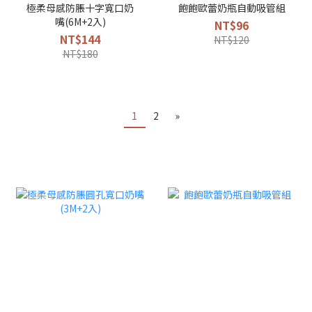
極柔母感防脹十字寬口奶
飽飽歐蕾奶瓶自動吸管組
嘴(6M+2入)
NT$96
NT$144
NT$120
NT$180
1
2
»