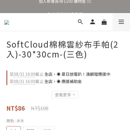
加入新會員得 $100 購物金 👉🏻
全站滿 $699 享免運
加入新會員得 $100 購物金 👉🏻
SoftCloud棉棉雲紗布手帕(2
入)-30*30cm-(三色)
至
08/31 16:00
截止
全店，☀️ 夏日放電趴！滿額贈應援中
至
08/31 16:00
截止
全店，☀️ 應援補助金
查看更多
NT$86
NT$108
顏色
: 水水