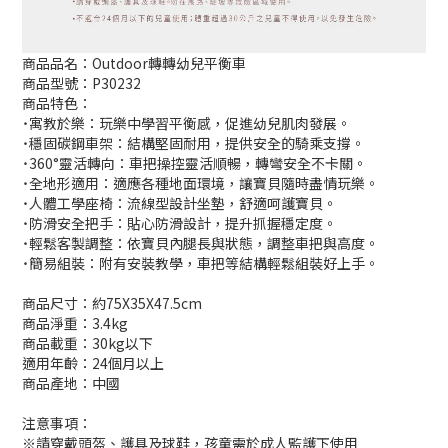
商品品名：Outdoor轉轉幼兒平衡車
商品型號：P30232
商品特色：
˙寓教於樂：玩樂中學習平衡感，促進幼兒肌肉發展。
˙穩固碳鋼車架：結構堅固耐用，提供安全的騎乘支撐。
˙360°靈活轉向：車把操控靈活順暢，轉彎安全不卡關。
˙全地形適用：適應各種地面環境，讓寶貝隨時盡情玩樂。
˙人體工學座椅：流線型設計坐墊，舒適呵護寶貝。
˙防滑安全把手：貼心防滑設計，提升抓握穩定度。
˙輕鬆客製調整：依寶貝內腿長與狀態，調整車把與高度。
˙簡易組裝：附有安裝教學，車把等結構輕鬆組裝好上手。
商品尺寸：約75X35X47.5cm
商品淨重：3.4kg
商品載重：30kg以下
適用年齡：24個月以上
商品產地：中國
注意事項：
※請穿戴頭盔、護具及球鞋，孩童需於成人監護下使用