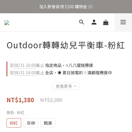
加入新會員得 $100 購物金 👉🏻
加入新會員得 $100 購物金 👉🏻
全站滿 $699 享免運
加入新會員得 $100 購物金 👉🏻
Outdoor轉轉幼兒平衡車-粉紅
至
08/31 16:00
截止
指定商品，⚡八八遛娃應援
至
08/31 16:00
截止
全店，☀️ 夏日放電趴！滿額贈應援中
查看更多
NT$1,380
NT$2,280
顏色
: 粉紅
粉紅
灰棕
酷黑