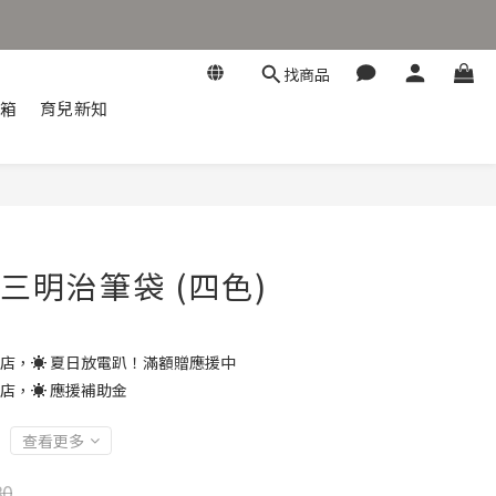
找商品
開箱
育兒新知
立即購買
n 三明治筆袋 (四色)
店，☀️ 夏日放電趴！滿額贈應援中
店，☀️ 應援補助金
查看更多
80