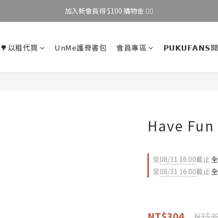
加入新會員得 $100 購物金 👉🏻
加入新會員得 $100 購物金 👉🏻
全站滿 $699 享免運
🌳以租代買
UnMe護脊書包
會員專區
𝗣𝗨𝗞𝗨𝗙𝗔𝗡
加入新會員得 $100 購物金 👉🏻
Have Fu
至
08/31 16:00
截止
全
至
08/31 16:00
截止
全
NT$304
NT$3