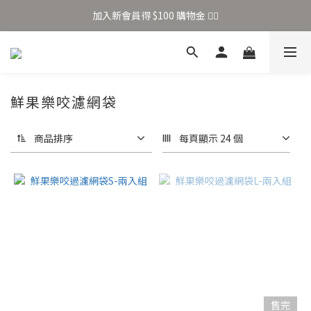
加入新會員得 $100 購物金 👉🏻
加入新會員得 $100 購物金 👉🏻
全站滿 $699 享免運
加入新會員得 $100 購物金 👉🏻
鮮果樂咬濾網袋
商品排序
每頁顯示 24 個
售完