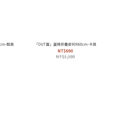
cm-酷黑
「OUT露」蛋捲折疊桌90X60cm-卡其
NT$690
NT$1,180