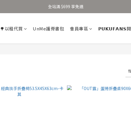
加入新會員得 $100 購物金 👉🏻
全站滿 $699 享免運
加入新會員得 $100 購物金 👉🏻
🌳以租代買
UnMe護脊書包
會員專區
𝗣𝗨𝗞𝗨𝗙𝗔𝗡