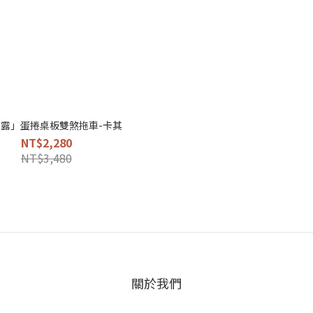
T露」蛋捲桌板雙煞拖車-卡其
NT$2,280
NT$3,480
關於我們