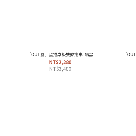
「OUT露」蛋捲桌板雙煞拖車-酷黑
「OU
NT$2,280
NT$3,480