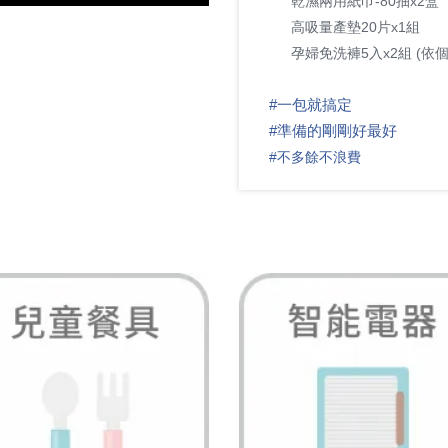
乾濕兩用紙巾-80抽x2盒
📍
高吸量產墊20片x1組
📍
孕婦免洗褲5入x2組 (依
📍
#
一包就搞定
✅
#
準備的剛剛好最好
👍
#
不多餘不浪費