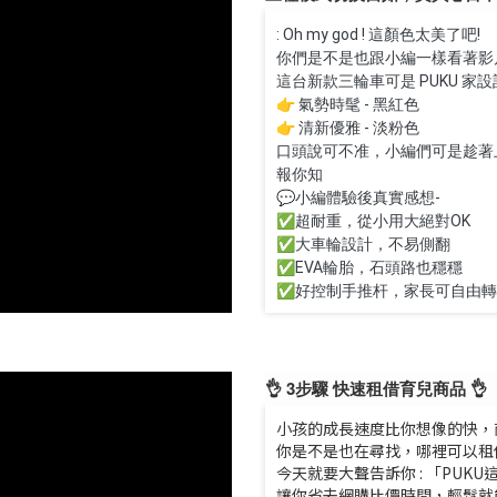
: Oh my god ! 這顏色太美了吧!
你們是不是也跟小編一樣看著影
這台新款三輪車可是 PUKU 
👉 氣勢時髦 - 黑紅色
👉 清新優雅 - 淡粉色
口頭說可不准，小編們可是趁著
報你知
💬小編體驗後真實感想-
✅超耐重，從小用大絕對OK
✅大車輪設計，不易側翻
✅EVA輪胎，石頭路也穩穩
✅好控制手推杆，家長可自由轉
👌 3步驟 快速租借育兒商品 👌
小孩的成長速度比你想像的快，
你是不是也在尋找，哪裡可以租
今天就要大聲告訴你 : 「PU
讓你省去網購比價時間，輕鬆就