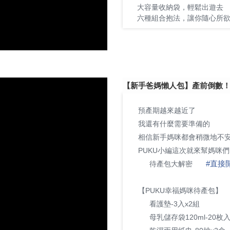
大容量收納袋，輕鬆出遊去
✔
六種組合抱法，讓你隨心所
✔
【新手爸媽懶人包】產前倒數
預產期越來越近了
😱
我還有什麼需要準備的
❓
相信新手媽咪都會稍微地不
PUKU小編這次就來幫媽咪們
#
直接
待產包大解密
✨
✨
【PUKU幸福媽咪待產包】
看護墊-3入x2組
📍
母乳儲存袋120ml-20枚入
📍