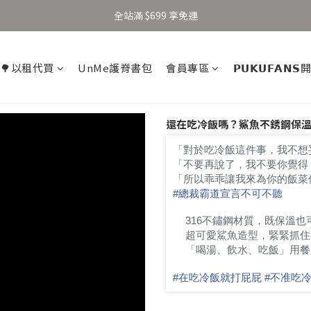
加入新會員得 $100 購物金 👉🏻
全站滿 $699 享免運
加入新會員得 $100 購物金 👉🏻
🌳以租代買
UnMe護脊書包
會員專區
𝗣𝗨𝗞𝗨𝗙𝗔𝗡
還在吃冷飯嗎？鯊魚不銹鋼保
「對於吃冷飯這件事，我不想
「不要再說了，我不要你覺得
「所以乖乖讓我來為你的飯菜
#
總裁霸道宣言不可不聽
316不鏽鋼材質，既保溫也
✔
超可愛鯊魚造型，緊緊抓住
✔
「喝湯、飲水、吃飯」用餐
✔
#
在吃冷飯就打屁屁
#
不准吃