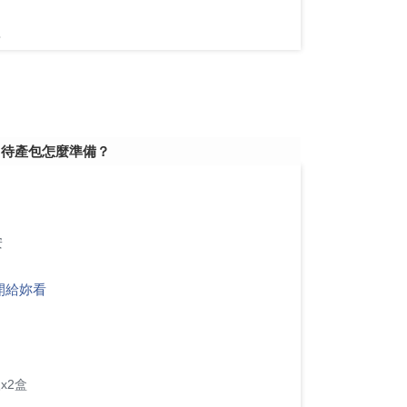
欲
！待產包怎麼準備？
安
😵
開給妳看
x2盒