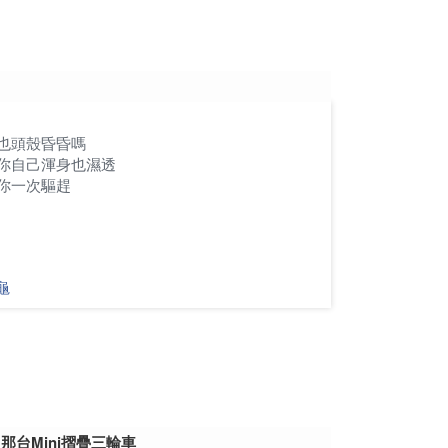
】
也頭殼昏昏嗎
😵
你自己渾身也濕透
你一次驅趕
🤗
龜
台Mini摺疊三輪車