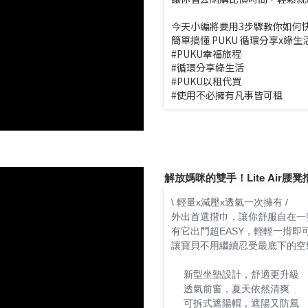
今天小編將要用3步驟教你如何
簡單搞懂 PUKU 循環分享
#PUKU幸福旅程
#循環分享綠生活
#PUKU以租代買
#使用不必擁有凡事皆可租
解放媽咪的雙手！Lite Air腰凳
\ 輕量x減壓x透氣一次擁有 /
外出首選揹巾，讓你舒服自在一
有它出門超EASY，輕輕一揹即
讓寶貝不用繼續忍受最底下的空
新型坐墊設計，舒適更升級
✔
透氣前窗，夏天依然清爽
✔
可拆式遮陽帽，遮陽又防風
✔