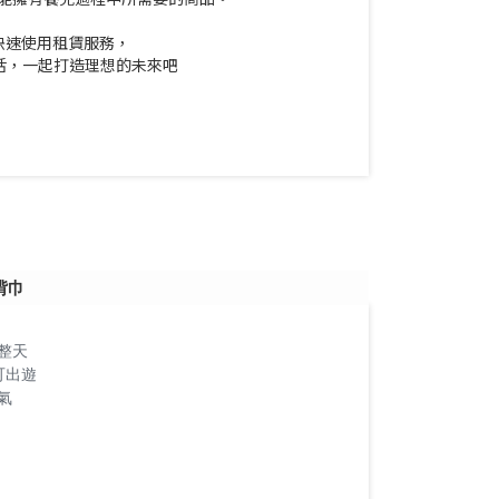
快速使用租賃服務，
x綠生活，一起打造理想的未來吧
揹巾
整天
可出遊
☀
氣
❌