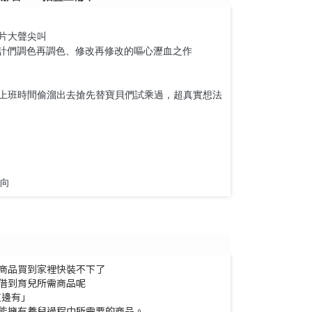
片大聲尖叫
家設計們調色再調色、修改再修改的嘔心瀝血之作
上班時間偷溜出去搶先替寶貝們試乘過，超真實想法
向
商品買到家裡快裝不下了
借到育兒所需商品呢
KU這邊有」
能擁有養兒過程中所需要的商品。