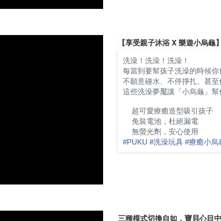
【享受親子沐浴 X 樂遊小烏龜
洗澡！洗澡！洗澡！
每當到要幫孩子洗澡的時候你
不願意碰水、不停掙扎、甚至
這些洗澡夢魘讓「小烏龜」幫
超可愛療癒造型吸引孩子
✅
免裝電池，杜絕漏電
✅
無螢光劑，安心使用
✅
#
PUKU
#
洗澡玩具
#
療癒小烏
三種模式切換自如，寶貝心目中那