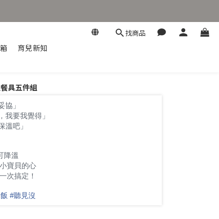
找商品
開箱
育兒新知
溫餐具五件組
妥協」
，我要我覺得」
保溫吧」
可降溫
小寶貝的心
一次搞定！
冷飯
#
聽見沒