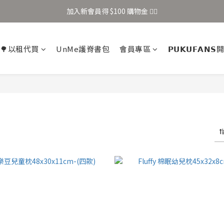
加入新會員得 $100 購物金 👉🏻
加入新會員得 $100 購物金 👉🏻
全站滿 $699 享免運
🌳以租代買
UnMe護脊書包
會員專區
𝗣𝗨𝗞𝗨𝗙𝗔𝗡
加入新會員得 $100 購物金 👉🏻