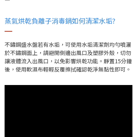
蒸氣烘乾負離子消毒鍋如何清潔水垢?
不鏽鋼盛水盤若有水垢，可使用水垢清潔劑均勻噴灑
於不鏽鋼面上，請避開側邊出風口及塑膠外殼，切勿
讓液體流入出風口，以免影響烘乾功能。靜置15分鐘
後，使用軟濕布輕輕反覆擦拭確認乾淨無黏性即可。