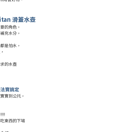
itan
滑蓋水壺
重要的角色，
地補充水分，
…
些都是怕水，
壺，
需求的水壺
兩法寶搞定
送寶寶到公托，
，
!!
上吃東西的下場