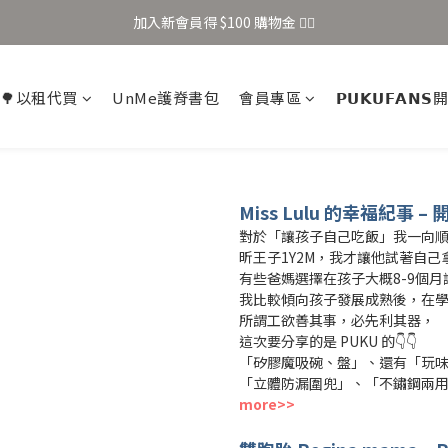
加入新會員得 $100 購物金 👉🏻
加入新會員得 $100 購物金 👉🏻
全站滿 $699 享免運
🌳以租代買
UnMe護脊書包
會員專區
𝗣𝗨𝗞𝗨𝗙𝗔𝗡
加入新會員得 $100 購物金 👉🏻
Miss Lulu
的幸福紀事
–
對於「讓孩子自己吃飯」我一向
昕王子1Y2M，我才讓他試著自己
有些爸媽選擇在孩子大概8-9個
我比較傾向孩子發展成熟後，在
所謂工欲善其事，必先利其器，
這次要分享的是 PUKU 的👇👇
「矽膠魔吸碗、盤」、還有「玩
「立體防漏圍兜」、「不鏽鋼兩
more>>