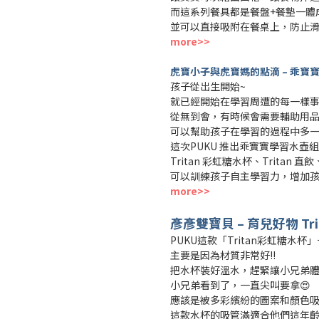
而這系列餐具都是餐盤+餐墊一體
並可以直接吸附在餐桌上，防止
more>>
虎寶小子與虎寶媽的點滴 – 乖寶
孩子從出生開始~
就已經開始在學習周遭的每一樣
從無到會，有時候會需要輔助用
可以幫助孩子在學習的過程中多
這次PUKU 推出乖寶寶學習水壺
Tritan 彩虹糖水杯、Tritan 
可以訓練孩子自主學習力，增加
more>>
彥彥雙寶貝
–
育兒好物
Tr
PUKU這款「Tritan彩虹糖水杯
主要是因為材質非常好!!
把水杯裝好溫水，趕緊讓小兄弟體
小兄弟看到了，一直尖叫要拿😍
應該是被多彩繽紛的圖案和顏色吸引
這款水杯的吸管滿適合他們這年