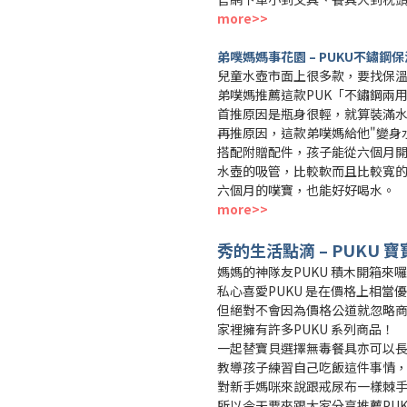
more>>
弟噗媽媽事花園 – PUKU不鏽鋼
兒童水壺市面上很多款，要找保
弟噗媽推薦這款PUK「不鏽鋼兩
首推原因是瓶身很輕，就算裝滿
再推原因，這款弟噗媽給他"變身
搭配附贈配件，孩子能從六個月
水壺的吸管，比較軟而且比較寬
六個月的噗寶，也能好好喝水。
more>>
秀的生活點滴 – PUKU 
媽媽的神隊友PUKU 積木開箱來
私心喜愛PUKU 是在價格上相當
但絕對不會因為價格公道就忽略
家裡擁有許多PUKU 系列商品！
一起替寶貝選擇無毒餐具亦可以
教導孩子練習自己吃飯這件事情
對新手媽咪來說跟戒尿布一樣棘
所以今天要來跟大家分享推薦PU