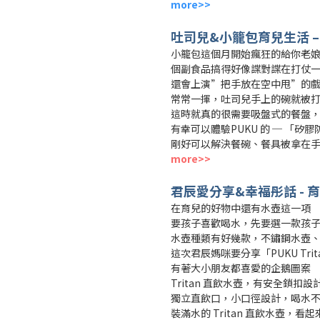
more>>
吐司兒&小籠包育兒生活 –
小籠包這個月開始瘋狂的給你老
個副食品搞得好像諜對諜在打仗
還會上演”把手放在空中甩”的
常常一揮，吐司兒手上的碗就被
這時就真的很需要吸盤式的餐盤
有幸可以體驗PUKU 的 ─ 「矽
剛好可以解決餐碗、餐具被拿在
more>>
君辰愛分享&幸福彤話 - 育
在育兒的好物中還有水壺這一項
要孩子喜歡喝水，先要選一款孩
水壺種類有好幾款，不鏽鋼水壺
這次君辰媽咪要分享「PUKU Trit
有著大小朋友都喜愛的企鵝圖案
Tritan 直飲水壺，有安全鎖扣
獨立直飲口，小口徑設計，喝水
裝滿水的 Tritan 直飲水壺，看