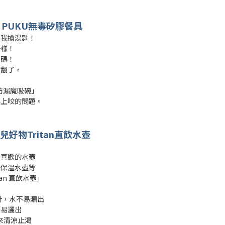
 PUKU無毒矽膠餐具
娘我搶湯匙！
一樣！
戲碼！
打翻了，
，
膠防漏魔吸碗」
手上咬的問題。
兒好物Tritan直飲水壺
子喜歡的水壺
、保溫水壺等
an 直飲水壺」
設計，水不易漏出
不易灑出
起來清涼止渴