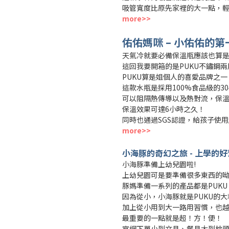
吸管寬度比原先家裡的大一點，輕
more>>
佑佑媽咪 – 小佑佑的
天氣冷就要必備保溫瓶應該也算
這回我要開箱的是PUKU不鏽鋼
PUKU算是姐個人的喜愛品牌之一
這款水瓶是採用100%食品級的3
可以阻隔熱傳導以及熱對流，保
保溫效果可達6小時之久！
同時也通過SGS認證，給孩子使
more>>
小海豚的奇幻之旅 - 上學的好
小海豚準備上幼兒園啦!
上幼兒園可是要準備很多東西的
豚媽準備一系列的產品都是PUKU
因為從小，小海豚就是PUKU的大
加上從小用到大一路用習慣，也
最重要的一點就是超！方！便！
官網下單小到文具、餐具大到枕頭