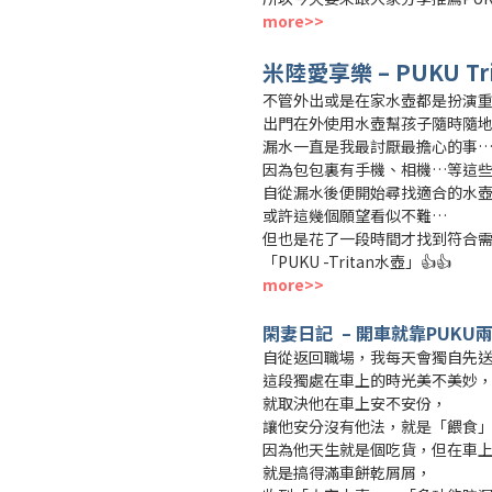
more>>
米陸愛享樂
– PUKU
Tr
不管外出或是在家水壺都是扮演
出門在外使用水壺幫孩子隨時隨
漏水一直是我最討厭最擔心的事
因為包包裏有手機、相機…等這
自從漏水後便開始尋找適合的水
或許這幾個願望看似不難…
但也是花了一段時間才找到符合
「PUKU -Tritan水壺」👍👍
more>>
閑妻日記 – 開車就靠PUKU
自從返回職場，我每天會獨自先
這段獨處在車上的時光美不美妙
就取決他在車上安不安份，
讓他安分沒有他法，就是「餵食」!!
因為他天生就是個吃貨，但在車
就是搞得滿車餅乾屑屑，