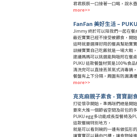
君君辰辰一口接著一口喝，說水壺
more>>
FanFan 美好生活 – P
Jimmy 終於可以陪我們一起在餐
最近寶寶已經不接受被餵食，開
這時就要選擇好用的餐具幫助寶
訓練寶寶自己吃飯就是一場大戰
建議媽媽可以挑選能夠吸附在餐
PUKU 這款餐盤材質是100%食
清洗完可以直接丟蒸氣式消毒鍋
餐盤有上下分隔，周圍有防漏溝
more>>
克克麻親子素食 - 寶寶副
打從懷孕開始，準媽咪們總是開
要來大推一個節省空間及荷包的
PUKU egg多功能成長型餐椅及P
這款餐碗特別地方，
就是可以看到碗的一邊有做弧形
讓寶寶可以藉由凹槽，讓食物掉