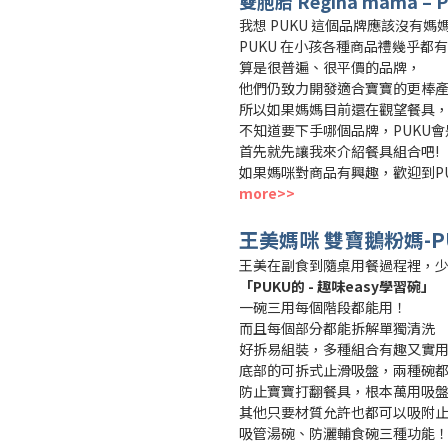
雙胞胎
Regina mama
– 
我想 PUKU 這個品牌應該沒有媽
PUKU 在小孩各種商品禮幾乎都
算是很普遍、很平價的品牌，
他們仍致力開發適合寶寶的更棒
所以如果媽媽目前還在觀望餐具
不知道要下手哪個品牌，PUKU
首先就先讓我來介紹餐具組合吧!
如果媽咪對商品有興趣，歡迎到PU
more>>
王美媽咪 雙寶鵝粉媽-
王美在副食到隨桌用餐過程裡，
「PUKU的 - 趣味easy學習碗」
一碗三用每個階段都能用！
而且每個部分都能拆解單獨清洗
好拆易組裝，多種組合有趣又實
底部的可拆式止滑吸盤，兩種碗
防止寶寶打翻餐具，根本萬用吸
其他只要材質允許也都可以吸附止滑👍
吸管湯碗、防灑輔食碗三種功能