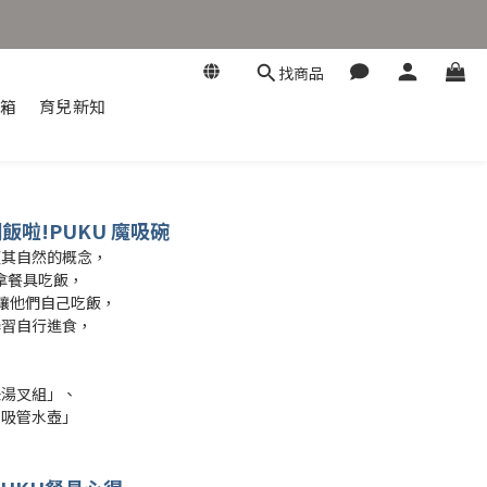
找商品
開箱
育兒新知
開飯啦
!PUKU
魔吸碗
順其自然的概念，
拿餐具吃飯，
月讓他們自己吃飯，
學習自行進食，
味湯叉組」、
用吸管水壺」