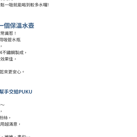
鬆一吸就能喝到較多水囉!
第一個保溫水壺
是常識惹！
兩用吸管水瓶
，
04不鏽鋼製成，
溫效果佳，
用起來更安心。
幫手交給PUKU
呦～
，
粉絲，
越用越滿意，
、被被、書包~~