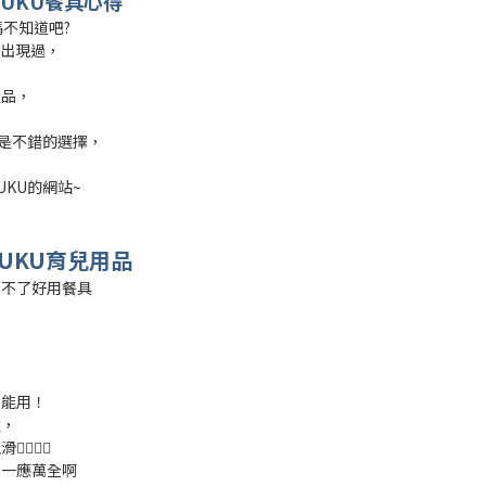
PUKU
餐具心得
媽不知道吧?
有出現過，
產品，
，
會是不錯的選擇，
KU的網站~
PUKU育兒用品
少不了好用餐具
用
都能用！
盤，
👍🏻
！一應萬全啊