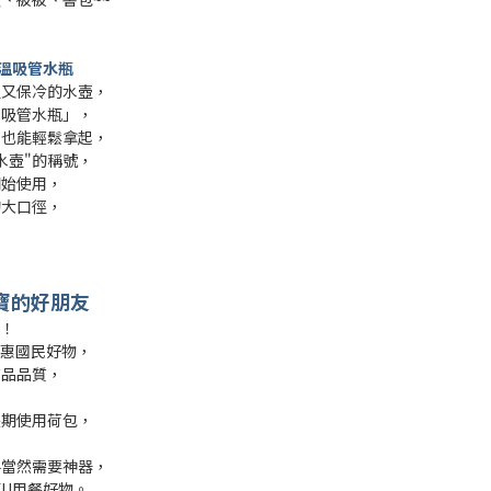
保溫吸管水瓶
溫又保冷的水壺，
用吸管水瓶」，
水也能輕鬆拿起，
水壺"的稱號，
開始使用，
的大口徑，
寶寶的好朋友
囉！
優惠國民好物，
商品品質，
長期使用荷包，
，
手當然需要神器，
KU用餐好物。