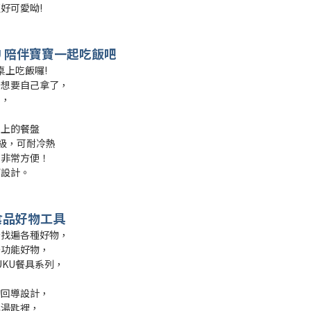
好可愛呦!
UKU 陪伴寶寶一起吃飯吧
桌上吃飯囉!
始想要自己拿了，
寶，
，
桌上的餐盤
品級，可耐冷熱
，非常方便！
槽設計。
食品好物工具
始找遍各種好物，
多功能好物，
UKU餐具系列，
的回導設計，
進湯匙裡，