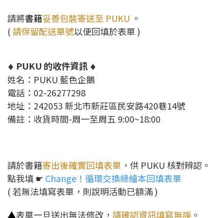
請將
書籍
妥善包裝
寄送至 PUKU
。
(
請保留配送單號
以便
回填於表單 )
PUKU 的收件資訊
♦
♦
姓名：PUKU 藍色企鵝
電話：02-26277298
地址：242053 新北市新莊區民安路420巷14號
備註：收貨時間-周一至周五 9:00~18:00
請於書籍
寄出後確實回填表單
，供 PUKU 核對辨認。
點我填 ☛
Change！循環交換綠繪本回填表單
(
若無法填寫表單，則說明活動已額滿 )
▲
表單一旦送出無法修改，
請確認資訊填寫無誤
。