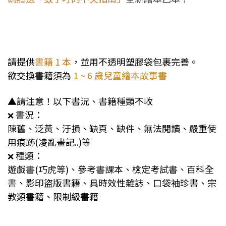
請提供
書籍 1 本
，並用不透明塑膠袋包裹完善。
欲交換書籍須為
1 ~ 6 歲兒童繪本故事書
▲請注意！以下書況、書籍種類不收
書況：
❌
陳舊、泛黃、汙損、缺頁、缺件、無法閱讀、嚴重使
用痕跡(凌亂畫記..)等
種類：
❌
遊戲書(巧虎等)、參考書課本、檢定考試書、百科全
書、影印盜版書籍、具時效性雜誌、口袋袖珍書、宗
教類書籍、限制級書籍