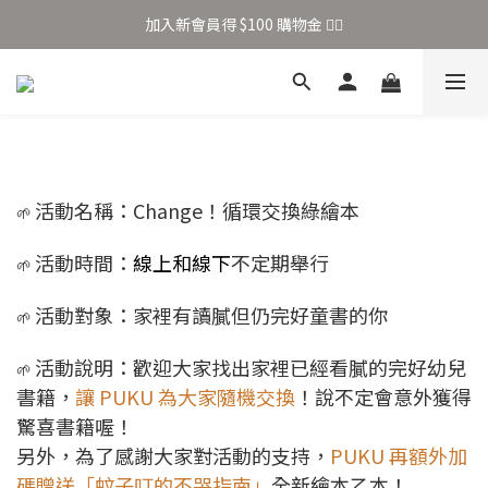
加入新會員得 $100 購物金 👉🏻
加入新會員得 $100 購物金 👉🏻
全站滿 $699 享免運
加入新會員得 $100 購物金 👉🏻
活動名稱：Change！循環交換綠繪本
🌱
活動時間：
線上和線下
不定期舉行
🌱
活動對象：家裡有讀膩但仍完好童書的你
🌱
活動說明：歡迎大家找出家裡已經看膩的完好幼兒
🌱
書籍，
讓 PUKU 為大家隨機交換
！說不定會意外獲得
驚喜書籍喔！
另外，為了感謝大家對活動的支持，
PUKU 再額外加
碼贈送「蚊子叮的不哭指南」
全新繪本乙本！