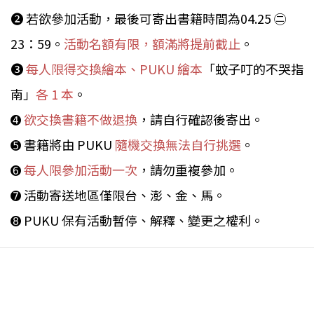
➋ 若欲參加活動，最後可寄出書籍時間為04.25 ㊁
23：59。
活動名額有限，額滿將提前截止
。
➌
每人限得交換繪本、PUKU 繪本
「蚊子叮的不哭指
南」
各 1 本
。
➍
欲交換書籍不做退換
，請自行確認後寄出。
➎ 書籍將由 PUKU
隨機交換無法自行挑選
。
➏
每人限參加活動一次
，請勿重複參加。
➐ 活動寄送地區僅限台、澎、金、馬。
➑ PUKU 保有活動暫停、解釋、變更之權利。