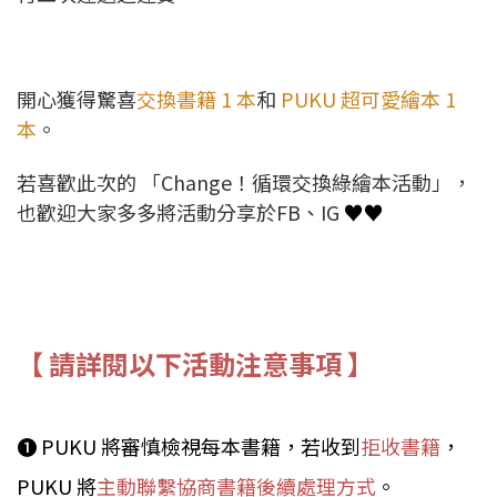
開心獲得驚喜
交換書籍 1 本
和
PUKU 超可愛繪本 1
本
。
若喜歡此次的 「Change！循環交換綠繪本活動」，
也歡迎大家多多將活動分享於FB、IG
♥♥
【 請詳閱以下活動注意事項 】
➊ PUKU 將審慎檢視每本書籍，若收到
拒收書籍
，
PUKU 將
主動聯繫協商書籍後續處理方式
。