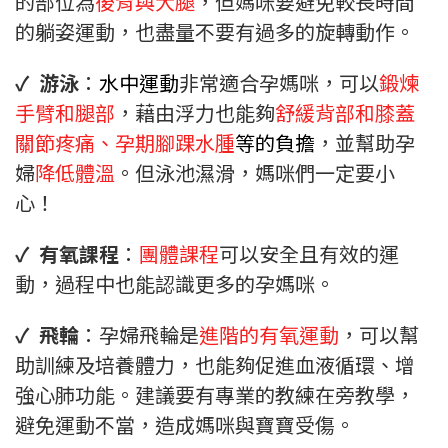
的部位為
後背與大腿
，但媽咪要避免較長時間
的躺姿運動，也盡量不要有過多的旋轉動作。
✓ 游泳
：
水中運動
非常適合孕媽咪，可以
鍛煉
手臂和腿部
，藉由浮力也能夠
舒緩背部和膝蓋
關節疼痛、孕期腳踝水腫
等的負擔
，並幫助孕
婦
降低體溫
。但泳池濕滑，媽咪們一定要小
心！
✓ 有氧課程
：
團體課程
可以安全且有效的運
動，過程中也能認識更多的孕媽咪。
✓ 飛輪
：孕婦飛輪是
進階的有氧運動
，可以幫
助訓練及培養體力，也能夠促進血液循環、增
強心肺功能。建議要有專業的教練在旁教學，
避免運動不當，造成媽咪與寶寶受傷。