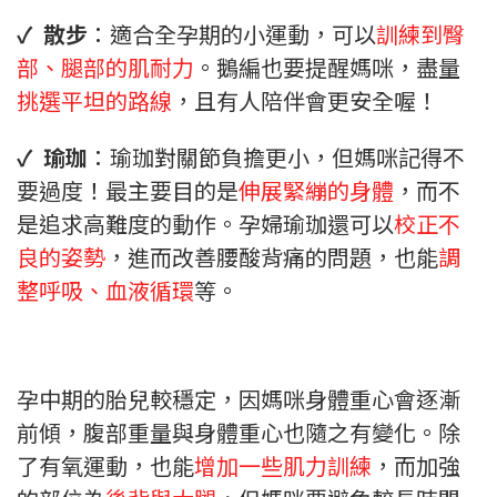
✓ 散步
：適合全孕期的小運動，可以
訓練到臀
部、腿部的肌耐力
。鵝編也要提醒媽咪，盡量
挑選平坦的路線
，且有人陪伴會更安全喔！
✓ 瑜珈
：瑜珈對關節負擔更小，但媽咪記得不
要過度！最主要目的是
伸展緊繃的身體
，而不
是追求高難度的動作。孕婦瑜珈還可以
校正不
良的姿勢
，進而改善腰酸背痛的問題，也能
調
整呼吸、血液循環
等。
孕中期的胎兒較穩定，因媽咪身體重心會逐漸
前傾，腹部重量與身體重心也隨之有變化。除
了有氧運動，也能
增加一些肌力訓練
，而加強