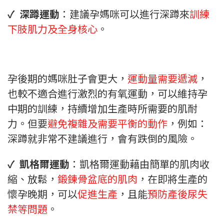
✓ 深蹲運動
：建議孕媽咪可以進行深蹲來
訓練
下肢肌力及全身核心
。
孕後期的媽咪肚子會更大，
運動量需要遞減
，
也較不適合進行激烈的有氧運動，可以維持孕
中期的訓練，持續增加生產時所需要的肌耐
力。但要
避免複雜及需要平衡的動作
，例如：
深蹲就非常不建議進行，會有跌倒的風險。
✓ 凱格爾運動
：凱格爾運動藉由簡單的肌肉收
縮、放鬆，
鍛鍊骨盆底的肌肉
，在即將生產的
懷孕晚期，可以
促進生產
，且能
預防產後尿失
禁等問題
。