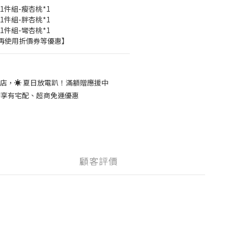
1件組-瘦杏桃*1
1件組-胖杏桃*1
1件組-彎杏桃*1
再使用折價券等優惠】
店，☀️ 夏日放電趴！滿額贈應援中
 即享有宅配、超商免運優惠
顧客評價