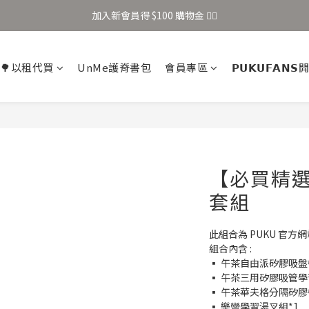
加入新會員得 $100 購物金 👉🏻
加入新會員得 $100 購物金 👉🏻
全站滿 $699 享免運
🌳以租代買
UnMe護脊書包
會員專區
𝗣𝗨𝗞𝗨𝗙𝗔𝗡
加入新會員得 $100 購物金 👉🏻
【必買精
套組
此組合為 PUKU 官方
組合內含 : 
▪ 午茶自由派矽膠吸盤
▪ 午茶三用矽膠吸管學習
▪ 午茶華夫格分隔矽膠
▪ 樂彎學習湯叉組*1