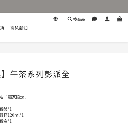
找商品
開箱
育兒新知
選】午茶系列彭派全
網站「 獨家限定 」
餐盤*1
杯120ml*1
餐盒*1