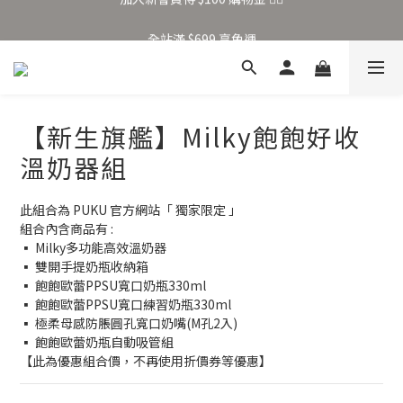
加入新會員得 $100 購物金 👉🏻
全站滿 $699 享免運
加入新會員得 $100 購物金 👉🏻
【新生旗艦】Milky飽飽好收
溫奶器組
此組合為 PUKU 官方網站「 獨家限定 」
組合內含商品有 : 
▪ Milky多功能高效溫奶器
▪ 雙開手提奶瓶收納箱
▪ 飽飽歐蕾PPSU寬口奶瓶330ml
▪ 飽飽歐蕾PPSU寬口練習奶瓶330ml
▪ 極柔母感防脹圓孔寬口奶嘴(M孔2入) 
▪ 飽飽歐蕾奶瓶自動吸管組
【此為優惠組合價，不再使用折價券等優惠】