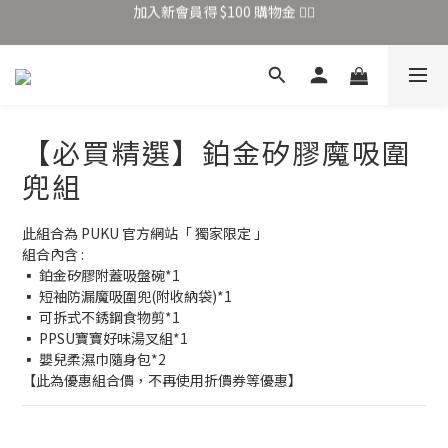
加入新會員得 $100 購物金 👉🏻
全站滿 $699 享免運
加入新會員得 $100 購物金 👉🏻
【必買精選】鉑金矽膠魔吸圍
兜組
此組合為 PUKU 官方網站「 獨家限定 」
組合內含 : 
▪ 鉑金矽膠附蓋吸盤碗*1
▪ 短袖防漏魔吸圍兜(附收納袋)*1
▪ 可拆式不銹鋼食物剪*1
▪ PPSU寶寶好味湯叉組*1
▪ 嬰兒柔濕巾隨身包*2
【此為優惠組合價，不再使用折價券等優惠】