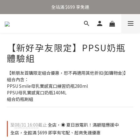
加入新會員得 $100 購物金 👉🏻
全站滿 $699 享免運
加入新會員得 $100 購物金 👉🏻
【新好孕友限定】PPSU奶瓶
體驗組
【新朋友首購限定組合優惠，恕不再適用其他折扣(如購物金)】
組合內含：
PPSU Smile母乳實感寬口練習奶瓶280ml
PPSU母乳實感寬口奶瓶140ML
組合奶瓶刷組
至
08/31 16:00
截止
全店，☀️ 夏日放電趴！滿額贈應援中
全店，全館滿 $699 即享有宅配、超商免運優惠