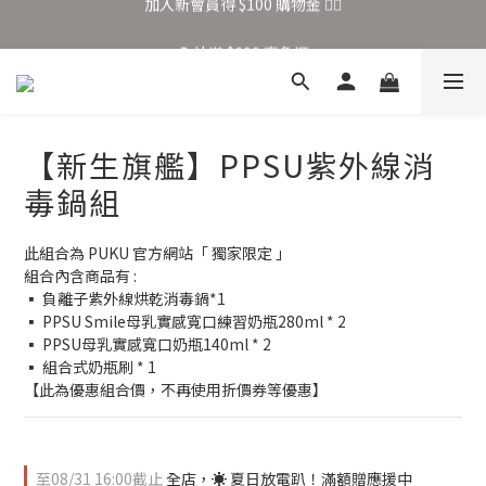
加入新會員得 $100 購物金 👉🏻
全站滿 $699 享免運
加入新會員得 $100 購物金 👉🏻
【新生旗艦】PPSU紫外線消
毒鍋組
此組合為 PUKU 官方網站「 獨家限定 」
組合內含商品有 : 
▪ 負離子紫外線烘乾消毒鍋*1
▪ PPSU Smile母乳實感寬口練習奶瓶280ml * 2
▪ PPSU母乳實感寬口奶瓶140ml * 2
▪ 組合式奶瓶刷 * 1
【此為優惠組合價，不再使用折價券等優惠】
至
08/31 16:00
截止
全店，☀️ 夏日放電趴！滿額贈應援中