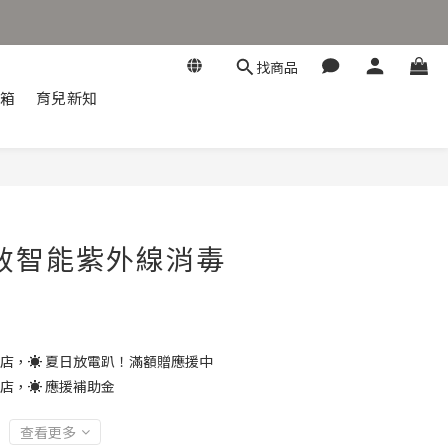
找商品
開箱
育兒新知
立即購買
高效智能紫外線消毒
店，☀️ 夏日放電趴！滿額贈應援中
店，☀️ 應援補助金
查看更多