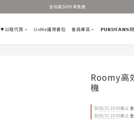
加入新會員得 $100 購物金 👉🏻
全站滿 $699 享免運
加入新會員得 $100 購物金 👉🏻
🌳以租代買
UnMe護脊書包
會員專區
𝗣𝗨𝗞𝗨𝗙𝗔𝗡
Roomy
機
至
08/31 16:00
截止
全
至
08/31 16:00
截止
全