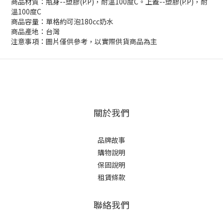
商品材質：瓶身--塑膠(P.P)，耐溫100度C。上蓋--塑膠(P.P)，耐
溫100度C
商品容量：單格約可泡180cc奶水
商品產地：台灣
注意事項：圖片僅供參考，以實際供貨商品為主
關於我們
品牌故事
購物說明
保固說明
租賃條款
聯絡我們