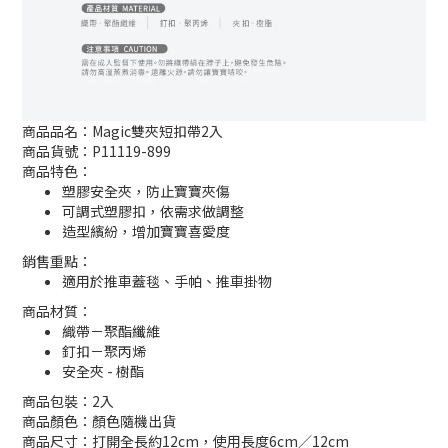
商品品名：Magic雙夾短扣帶2入
商品貨號：P11119-899
商品特色：
塑膠安全夾，防止寶寶夾傷
可調式塑膠扣，依需求做調整
造型繽紛，增加寶寶喜愛度
銷售重點：
適用於推車蓋毯、手帕、推車掛物
商品材質：
織帶－聚酯纖維
釘扣－聚丙烯
安全夾 - 樹酯
商品包裝：2入
商品顏色：顏色隨機出貨
商品尺寸：打開全長約12cm，使用長度6cm／12cm