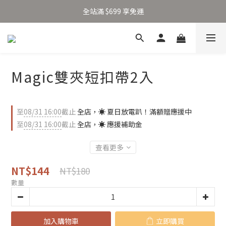
加入新會員得 $100 購物金 👉🏻
全站滿 $699 享免運
加入新會員得 $100 購物金 👉🏻
Magic雙夾短扣帶2入
至
08/31 16:00
截止
全店，☀️ 夏日放電趴！滿額贈應援中
至
08/31 16:00
截止
全店，☀️ 應援補助金
查看更多
NT$144
NT$180
數量
加入購物車
立即購買