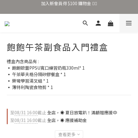
加入新會員得 $100 購物金 👉🏻
全站滿 $699 享免運
加入新會員得 $100 購物金 👉🏻
飽飽午茶副食品入門禮盒
禮盒內含商品有 : 
▪ 飽飽歐蕾PPSU寬口練習奶瓶330ml* 1
▪ 午茶華夫格分隔矽膠餐盒 * 1
▪ 樂彎學習湯叉組 * 1
▪ 薄特利陶瓷食物剪 * 1
至
08/31 16:00
截止
全店，☀️ 夏日放電趴！滿額贈應援中
至
08/31 16:00
截止
全店，☀️ 應援補助金
查看更多