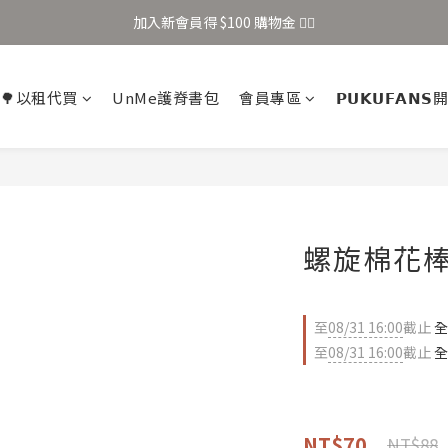
加入新會員得 $100 購物金 👉🏻
加入新會員得 $100 購物金 👉🏻
全站滿 $699 享免運
🌳以租代買
UnMe護脊書包
會員專區
𝗣𝗨𝗞𝗨𝗙𝗔𝗡
加入新會員得 $100 購物金 👉🏻
螺旋棉花棒(
至
08/31 16:00
截止
全
至
08/31 16:00
截止
全
NT$70
NT$88