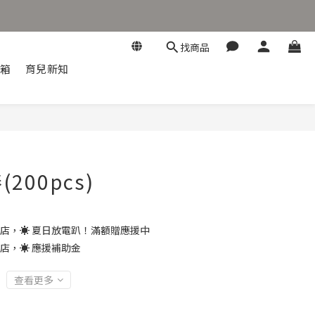
找商品
開箱
育兒新知
立即購買
200pcs)
店，☀️ 夏日放電趴！滿額贈應援中
店，☀️ 應援補助金
查看更多