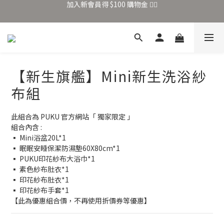
加入新會員得 $100 購物金 👉🏻
全站滿 $699 享免運
加入新會員得 $100 購物金 👉🏻
【新生旗艦】Mini新生洗浴紗
布組
此組合為 PUKU 官方網站「 獨家限定 」
組合內含 : 
▪ Mini浴盆20L*1
▪ 眠眠安睡保潔防濕墊60X80cm*1
▪ PUKU印花紗布大浴巾*1
▪ 素色紗布肚衣*1
▪ 印花紗布肚衣*1
▪ 印花紗布手套*1
【此為優惠組合價，不再使用折價券等優惠】