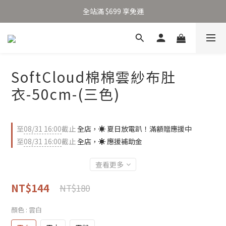
加入新會員得 $100 購物金 👉🏻
全站滿 $699 享免運
加入新會員得 $100 購物金 👉🏻
SoftCloud棉棉雲紗布肚
衣-50cm-(三色)
至
08/31 16:00
截止
全店，☀️ 夏日放電趴！滿額贈應援中
至
08/31 16:00
截止
全店，☀️ 應援補助金
查看更多
NT$144
NT$180
顏色
: 雲白