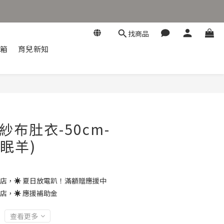
找商品
開箱
育兒新知
立即購買
紗布肚衣-50cm-
眠羊)
店，☀️ 夏日放電趴！滿額贈應援中
店，☀️ 應援補助金
查看更多