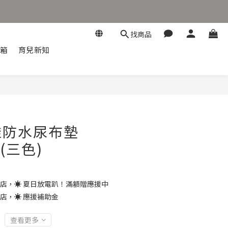
找商品
開箱
育兒新知
立即購買
透防水尿布墊
-(三色)
店，☀️ 夏日放電趴！滿額贈應援中
店，☀️ 應援補助金
查看更多