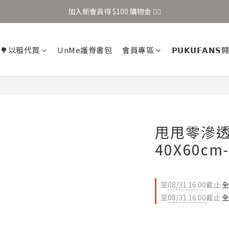
加入新會員得 $100 購物金 👉🏻
加入新會員得 $100 購物金 👉🏻
全站滿 $699 享免運
🌳以租代買
UnMe護脊書包
會員專區
𝗣𝗨𝗞𝗨𝗙𝗔𝗡
加入新會員得 $100 購物金 👉🏻
甩甩零滲
40X60cm
至
08/31 16:00
截止
全
至
08/31 16:00
截止
全