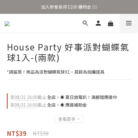
加入新會員得 $100 購物金 👉🏻
加入新會員得 $100 購物金 👉🏻
全站滿 $699 享免運
加入新會員得 $100 購物金 👉🏻
House Party 好事派對蝴蝶氣
球1入-(兩款)
*請留意！商品為派對蝴蝶氣球X1，其餘為拍攝道具
至
08/31 16:00
截止
全店，☀️ 夏日放電趴！滿額贈應援中
至
08/31 16:00
截止
全店，☀️ 應援補助金
查看更多
NT$39
NT$59