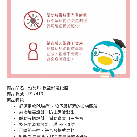
商品品名：幼兒PU軟墊舒適便座
商品貨號：P17419
商品特色：
舒適柔軟PU坐墊，給予最舒適的如廁體驗
前檔加高設計，防止尿液濺出
輔助握把設計，幫助寶寶自主學習
多個防滑條設計，穩固不滑動
可調節卡榫，符合各款式馬桶
90度加高靠背，貼合寶寶身體不跌落