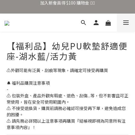
加入新會員得 $100 購物金 👉🏻
全站滿 $699 享免運
加入新會員得 $100 購物金 👉🏻
【福利品】幼兒PU軟墊舒適便
座-湖水藍/活力黃
⚠️外觀可能有泛黃、刮痕等現象，請確定可接受再購買
🔔 福利品購買注意事項
-
⚠ 包裝外盒、產品外觀有瑕疵、退色、刮傷...等，但不影響且可正
常使用，皆在安全可使用範圍內。
⚠ 不接受退換貨，購買前請務必確認可接受再下單，避免造成您
的困擾。
⚠ 請先務必詳閱以上注意事項再購買『結帳視即視為同意所有注
意事項內容』！