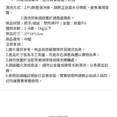
清洗方式：1.PU軟墊清洗後，請將正反面水分擦乾，避免潮濕發
霉。
2.清洗完後請放置於通風處風乾。
商品材質：把手/底座：聚丙烯PP；坐墊：軟墊PU
適用年齡：1~8歲，1kg以下
商品尺寸：
37*33*12cm
商品產地：中國
注意事項：
1.圖片僅供參考，商品依原廠實際供貨樣式為準。
2.產品尺寸皆為手工測量，可能存在誤差具體以實物為準。
3.請勿放置於浴室等潮濕環境或陽光曝曬處。
4.請遠離火源或高溫， 請勿以金屬或硬質毛刷清洗，以免產生刮
痕。
5.使用前請確認便座已妥善安裝，寶寶使用時請務必由成人陪同，
切勿讓寶寶單獨使用。