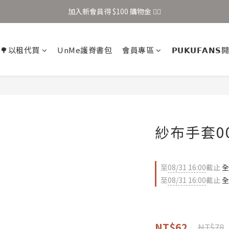
加入新會員得 $100 購物金 👉🏻
加入新會員得 $100 購物金 👉🏻
全站滿 $699 享免運
🌳以租代買
UnMe護脊書包
會員專區
𝗣𝗨𝗞𝗨𝗙𝗔𝗡
加入新會員得 $100 購物金 👉🏻
紗布手套00
至
08/31 16:00
截止
全
至
08/31 16:00
截止
全
NT$62
NT$78