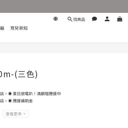
找商品
開箱
育兒新知
立即購買
m-(三色)
店，☀️ 夏日放電趴！滿額贈應援中
店，☀️ 應援補助金
查看更多