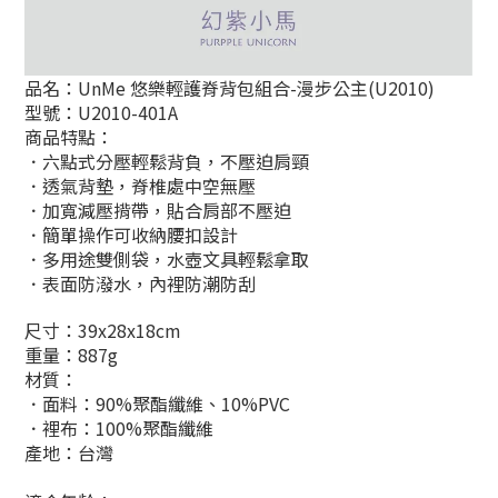
品名：UnMe 悠樂輕護脊背包組合-漫步公主(U2010)
型號：U2010-401A
商品特點：
．六點式分壓輕鬆背負，不壓迫肩頸
．
透氣背墊，脊椎處中空無壓
．加寬減壓揹帶，貼合肩部不壓迫
．
簡單操作可收納腰扣設計
．多用途雙側袋，水壺文具輕鬆拿取
．表面防潑水，
內裡防潮防刮
尺寸：39x28x18cm
重量：887g
材質：
．面料：90%
聚酯纖維、10%PVC
．裡布：
100%
聚酯纖維
產地：台灣