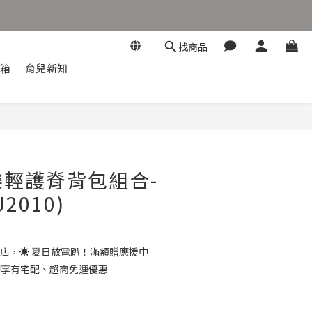
找商品
開箱
育兒新知
優樂輕護脊背包組合-
2010)
店，☀️ 夏日放電趴！滿額贈應援中
 即享有宅配、超商免運優惠