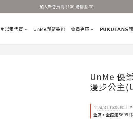
加入新會員得 $100 購物金 👉🏻
加入新會員得 $100 購物金 👉🏻
全站滿 $699 享免運
🌳以租代買
UnMe護脊書包
會員專區
𝗣𝗨𝗞𝗨𝗙𝗔𝗡
加入新會員得 $100 購物金 👉🏻
UnMe 
漫步公主(U
至
08/31 16:00
截止
全
全店，全館滿 $699