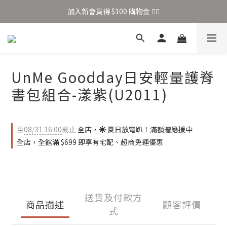
加入新會員得 $100 購物金 👉🏻
加入新會員得 $100 購物金 👉🏻
全站滿 $699 享免運
加入新會員得 $100 購物金 👉🏻
UnMe Goodday日安輕量護脊
書包組合-漾紫(U2011)
至
08/31 16:00
截止
全店，☀️ 夏日放電趴！滿額贈應援中
全店，全館滿 $699 即享有宅配、超商免運優惠
送貨及付款方
商品描述
顧客評價
式