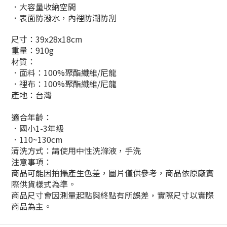
．
大容量收納空間
．表面防潑水，
內裡防潮防刮
尺寸：39x28x18cm
重量：910g
材質：
．面料：100%
聚酯纖維/
尼龍
．裡布：
100%
聚酯纖維/
尼龍
產地：台灣
適合年齡：
．國小1-3年級
．110~130cm
清洗方式：請使用中性洗滌液，手洗
注意事項：
商品可能因拍攝產生色差，圖片僅供參考，商品依原廠實
際供貨樣式為準。
商品尺寸會因測量起點與終點有所誤差，實際尺寸以實際
商品為主。