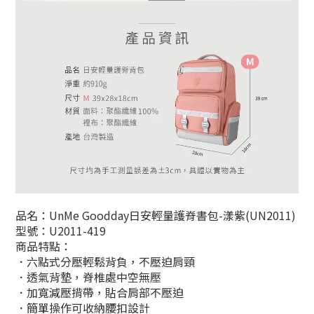
品名：UnMe Goodday日安輕量護脊書包-漾紫(UN2011)
型號：U2011-419
商品特點：
．六點式分壓輕鬆背負，不壓迫肩頸
．
透氣背墊，脊椎處中空無壓
．加寬減壓揹帶，貼合肩部不壓迫
．
簡單操作可收納腰扣設計